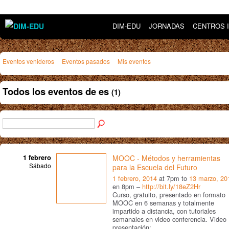
DIM-EDU
JORNADAS
CENTROS 
Eventos venideros
Eventos pasados
Mis eventos
Todos los eventos de es
(1)
1 febrero
MOOC - Métodos y herramientas
Sábado
para la Escuela del Futuro
1 febrero, 2014
at 7pm to
13 marzo, 20
en 8pm –
http://bit.ly/18eZ2Hr
Curso, gratuito, presentado en formato
MOOC en 6 semanas y totalmente
impartido a distancia, con tutoriales
semanales en video conferencia. Video
presentación: