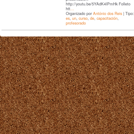
http://youtu.be/5YAdK4IPmHk Folleto
htt
…
Organizado por
António dos Reis
| Tipo:
es
,
un
,
curso
,
de
,
capacitación
,
profesorado