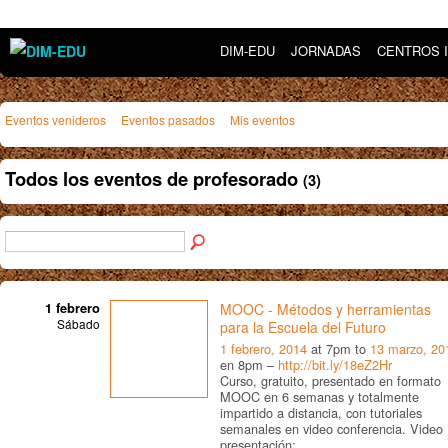
DIM-EDU
JORNADAS
CENTROS 
Eventos venideros
Eventos pasados
Mis eventos
Todos los eventos de profesorado
(3)
1 febrero
MOOC - Métodos y herramientas
Sábado
para la Escuela del Futuro
1 febrero, 2014
at 7pm to
13 marzo, 20
en 8pm –
http://bit.ly/18eZ2Hr
Curso, gratuito, presentado en formato
MOOC en 6 semanas y totalmente
impartido a distancia, con tutoriales
semanales en video conferencia. Video
presentación: