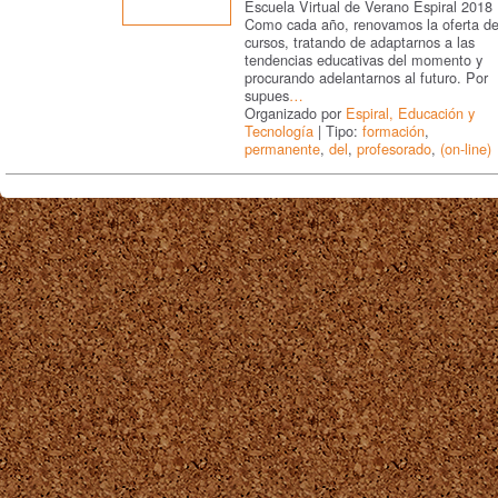
Escuela Virtual de Verano Espiral 2018
Como cada año, renovamos la oferta d
cursos, tratando de adaptarnos a las
tendencias educativas del momento y
procurando adelantarnos al futuro. Por
supues
…
Organizado por
Espiral, Educación y
Tecnología
| Tipo:
formación
,
permanente
,
del
,
profesorado
,
(on-line)