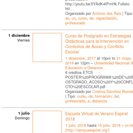
http://youtu.be/5YAdK4IPmHk Folleto
htt
…
Organizado por
António dos Reis
| Tipo:
es
,
un
,
curso
,
de
,
capacitación
,
profesorado
1 diciembre
Curso de Postgrado en Estrategias
Viernes
Didácticas para la Intervención en
Contextos de Acoso y Conflicto
Escolar
1 diciembre, 2017
at 10pm to
31 mayo,
2018
en 12pm –
Universidad Nacional 
Educación a Distancia.
6 créditos ETCS
POSTER%20PROGRAMA%20DE%20
OSTGRADO_ACOSO%20Y%20CONFL
CTO%20ESCOLAR.pdf
Organizado por
Cristina Sánchez Rome
| Tipo:
curso
,
de
,
formación
,
del
,
profesorado
,
a
,
distancia
1 julio
Escuela Virtual de Verano Espiral
Domingo
2018
1 julio, 2018
hasta
15 julio, 2018
–
on-l
(http://campusespiral.org/)