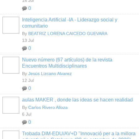
14 Jul
0
Inteligencia Artificial -IA - Liderazgo social y
comunitario
By
BEATRIZ LORENA CAICEDO GUEVARA
13 Jul
0
Nuevo número (67 artículos) de la revista
Encuentros Multidisciplinares
By
Jesús Lizcano Alvarez
12 Jul
0
aulas MAKER , donde las ideas se hacen realidad
By
Carlos Rivero Alloza
6 Jul
0
Trobada DIM-EDU/AV+D "Innovació per a la millora