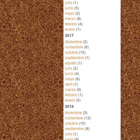
julio
(1)
junio
(5)
mayo
(2)
marzo
(8)
febrero
(4)
enero
(1)
2017
diciembre
(3)
noviembre
(6)
octubre
(15)
septiembre
(1)
agosto
(1)
julio
(2)
junio
(4)
mayo
(6)
abril
(1)
marzo
(6)
febrero
(1)
enero
(5)
2016
diciembre
(3)
noviembre
(12)
octubre
(10)
septiembre
(8)
julio
(1)
junio
(6)