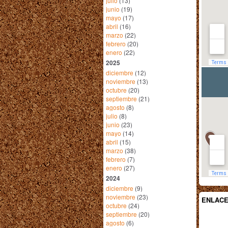
julio
(13)
junio
(19)
mayo
(17)
abril
(16)
marzo
(22)
febrero
(20)
enero
(22)
2025
diciembre
(12)
noviembre
(13)
octubre
(20)
septiembre
(21)
agosto
(8)
julio
(8)
junio
(23)
mayo
(14)
abril
(15)
marzo
(38)
febrero
(7)
enero
(27)
2024
diciembre
(9)
noviembre
(23)
ENLAC
octubre
(24)
septiembre
(20)
agosto
(6)