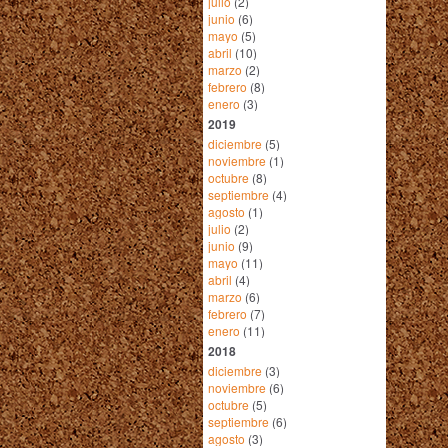
julio
(2)
junio
(6)
mayo
(5)
abril
(10)
marzo
(2)
febrero
(8)
enero
(3)
2019
diciembre
(5)
noviembre
(1)
octubre
(8)
septiembre
(4)
agosto
(1)
julio
(2)
junio
(9)
mayo
(11)
abril
(4)
marzo
(6)
febrero
(7)
enero
(11)
2018
diciembre
(3)
noviembre
(6)
octubre
(5)
septiembre
(6)
agosto
(3)