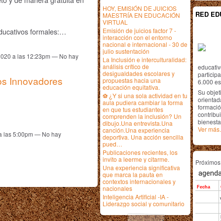
HOY, EMISIÓN DE JUICIOS
RED ED
MAESTRÍA EN EDUCACIÓN
VIRTUAL
ducativos formales:…
Emisión de juicios factor 7 -
interacción con el entorno
nacional e internacional - 30 de
julio sustentación
2020 a las 12:23pm — No hay
La Inclusión e interculturalidad:
análisis crítico de
educativ
desigualdades escolares y
particip
os Innovadores
propuestas hacia una
6.000 est
educación equitativa.
Su objet
⚽ ¿Y si una sola actividad en tu
orientada
aula pudiera cambiar la forma
formació
en que tus estudiantes
contribui
comprenden la inclusión? Un
bienesta
dibujo.Una entrevista.Una
Ver más.
canción.Una experiencia
a las 5:00pm — No hay
deportiva. Una acción sencilla
pued…
Publicaciones recientes, los
invito a leerme y citarme.
Próximo
Una experiencia significativa
que marca la pauta en
contextos internacionales y
nacionales
Inteligencia Artificial -IA -
Liderazgo social y comunitario