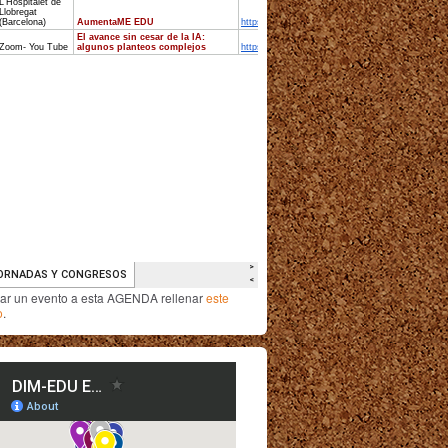
iar un evento a esta AGENDA rellenar
este
o
.