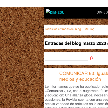
DIM-E
Todas las entradas del blog
Mi Blog
Entradas del blog marzo 2020
COMUNICAR 63: Iguald
medios y educación
Le informamos que se ha publicado reci
«Comunicar», 63, con el sugerente títul
y educación: Una alianza global necesar
ocasiones, la Revista cuenta con una se
amplia variedad de artículos en la secci
articulos están disponibles a texto compl