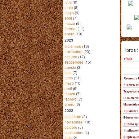
julio
(8)
junio
(8)
mayo
(9)
abril
(7)
marzo
(9)
febrero
(11)
enero
(10)
2023
diciembre
(16)
noviembre
(23)
octubre
(17)
septiembre
(15)
agosto
(3)
julio
(7)
junio
(11)
mayo
(10)
abril
(6)
marzo
(7)
febrero
(7)
enero
(6)
2022
diciembre
(3)
noviembre
(10)
octubre
(5)
septiembre
(4)
julio
(2)