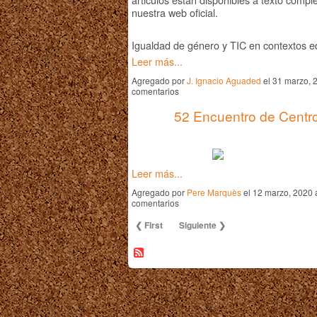
nuestra web oficial.
Igualdad de género y TIC en contextos e
Leer más...
Agregado por
J. Ignacio Aguaded
el 31 marzo, 
comentarios
52 Encuentro de Centr
Leer más...
Agregado por
Pere Marquès
el 12 marzo, 2020 
comentarios
❮ First
Siguiente ❯