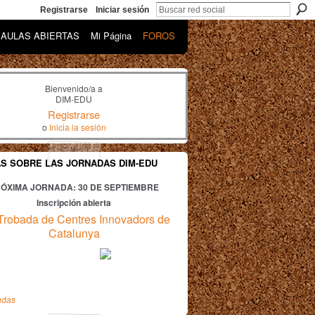
Registrarse
Iniciar sesión
AULAS ABIERTAS
Mi Página
FOROS
Bienvenido/a a
DIM-EDU
Registrarse
o
Inicia la sesión
AS SOBRE LAS JORNADAS DIM-EDU
ÓXIMA JORNADA: 30
DE SEPTIEMBRE
Inscripción abierta
Trobada de Centres Innovadors de
Catalunya
adas