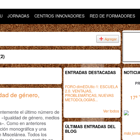
DU
JORNADAS
CENTROS INNOVADORES
RED DE FORMADORES
Agregar
(2)
ENTRADAS DESTACADAS
NOTICI
PR
FORO dimEDUtic-1: ESCUELA
2.0. VENTAJAS,
ad de género,
PROBLEMÁTICAS, NUEVAS
17ª 
METODOLOGÍAS...
Ver todos
entemente el último número de
o: «Igualdad de género, medios
ia». Como en anteriores
ÚLTIMAS ENTRADAS DEL
cción monográfica y una
BLOG
más jorn
ón Miscelánea. Todos los
eto y de manera gratuita en