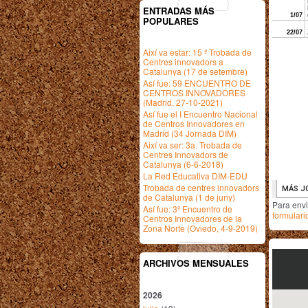
ENTRADAS MÁS
POPULARES
Així va estar: 15 ª Trobada de
Centres innovadors a
Catalunya (17 de setembre)
Así fue: 59 ENCUENTRO DE
CENTROS INNOVADORES
(Madrid, 27-10-2021)
Así fue el I Encuentro Nacional
de Centros Innovadores en
Madrid (34 Jornada DIM)
Així va ser: 3a. Trobada de
Centres Innovadors de
Catalunya (6-6-2018)
La Red Educativa DIM-EDU
Trobada de centres innovadors
de Catalunya (1 de juny)
Para env
Así fue: 3º Encuentro de
formulari
Centros Innovadores de la
Zona Norte (Oviedo, 4-9-2019)
ARCHIVOS MENSUALES
2026