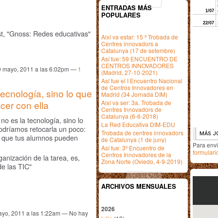
ENTRADAS MÁS
POPULARES
st, "Gnoss: Redes educativas"
Així va estar: 15 ª Trobada de
Centres innovadors a
Catalunya (17 de setembre)
Así fue: 59 ENCUENTRO DE
CENTROS INNOVADORES
9 mayo, 2011 a las 6:02pm —
1
(Madrid, 27-10-2021)
Así fue el I Encuentro Nacional
de Centros Innovadores en
tecnología, sino lo que
Madrid (34 Jornada DIM)
Així va ser: 3a. Trobada de
er con ella
Centres Innovadors de
Catalunya (6-6-2018)
no es la tecnología, sino lo
La Red Educativa DIM-EDU
podríamos retocarla un poco:
Trobada de centres innovadors
 lo que tus alumnos pueden
de Catalunya (1 de juny)
Para env
Así fue: 3º Encuentro de
formulari
Centros Innovadores de la
rganización de la tarea, es,
Zona Norte (Oviedo, 4-9-2019)
de las TIC"
ARCHIVOS MENSUALES
2026
ayo, 2011 a las 1:22am — No hay