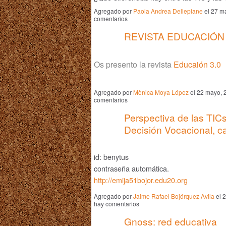
Agregado por
Paola Andrea Dellepiane
el 27 m
comentarios
REVISTA EDUCACIÓN 
Os presento la revista
Educaión 3.0
Agregado por
Mònica Moya López
el 22 mayo, 
comentarios
Perspectiva de las TIC
Decisión Vocacional, c
id: benytus
contraseña automática.
http://emija51bojor.edu20.org
Agregado por
Jaime Rafael Bojórquez Avila
el 
hay comentarios
Gnoss: red educativa