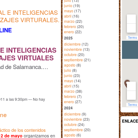
julio
(13)
junio
(19)
mayo
(17)
L E INTELIGENCIAS
abril
(16)
IZAJES VIRTURALES.
marzo
(22)
febrero
(20)
LINE
enero
(22)
2025
diciembre
(12)
E INTELIGENCIAS
noviembre
(13)
octubre
(20)
AJES VIRTUALES
septiembre
(21)
agosto
(8)
idad de Salamanca.…
julio
(8)
junio
(23)
mayo
(14)
abril
(15)
marzo
(38)
febrero
(7)
011 a las 9:30pm — No hay
enero
(27)
2024
ine
diciembre
(9)
noviembre
(23)
ENLAC
octubre
(24)
ctico de los contenidos
septiembre
(20)
agosto
(6)
organizamos en
12 de mayo