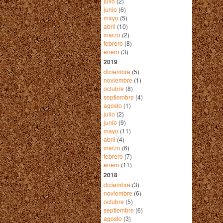
julio
(2)
junio
(6)
mayo
(5)
abril
(10)
marzo
(2)
febrero
(8)
enero
(3)
2019
diciembre
(5)
noviembre
(1)
octubre
(8)
septiembre
(4)
agosto
(1)
julio
(2)
junio
(9)
mayo
(11)
abril
(4)
marzo
(6)
febrero
(7)
enero
(11)
2018
diciembre
(3)
noviembre
(6)
octubre
(5)
septiembre
(6)
agosto
(3)