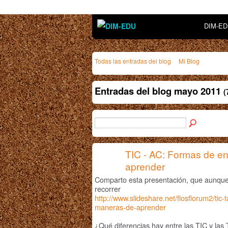
DIM-E
Todas las entradas del blog
Mi Blog
Entradas del blog mayo 2011
(
TIC - AC: Formas de e
aprender
Comparto esta presentación, que aunque 
recorrer
http://www.slideshare.net/flosflorum2/tic
maneras-de-aprender
¿Qué diferencias hay entre las TIC y las