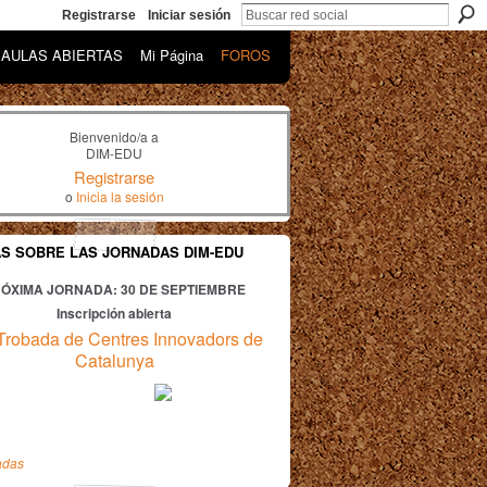
Registrarse
Iniciar sesión
AULAS ABIERTAS
Mi Página
FOROS
Bienvenido/a a
DIM-EDU
Registrarse
o
Inicia la sesión
AS SOBRE LAS JORNADAS DIM-EDU
ÓXIMA JORNADA: 30
DE SEPTIEMBRE
Inscripción abierta
Trobada de Centres Innovadors de
Catalunya
adas