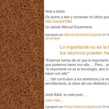
Hola a todos
Os ánimo a leer y comentar mi último po
http://ow.ly/4Yj9d
Un saludo Manuel Escarmena
Agregado por
Manuel Escarmena Expósito
el 1
comentario
Lo importante no es la 
tus alumnos pueden hac
"Estamos hartos de oir que lo importante 
que podemos hacer con ella .... Pero... 
“lo importante no es la tecnología, sino
hacer con ella”"
....."del currículum a los artefactos y la o
sencillamente, la clave del uso didáctico 
Jordi Adell, en este post…
Leer más...
Agregado por
Paola Andrea Dellepiane
el 10 m