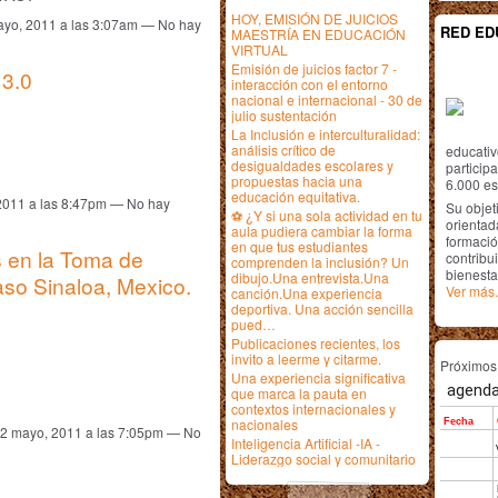
HOY, EMISIÓN DE JUICIOS
ayo, 2011 a las 3:07am — No hay
RED ED
MAESTRÍA EN EDUCACIÓN
VIRTUAL
Emisión de juicios factor 7 -
3.0
interacción con el entorno
nacional e internacional - 30 de
julio sustentación
La Inclusión e interculturalidad:
análisis crítico de
educativ
desigualdades escolares y
particip
propuestas hacia una
6.000 est
educación equitativa.
2011 a las 8:47pm — No hay
Su objet
⚽ ¿Y si una sola actividad en tu
orientada
aula pudiera cambiar la forma
formació
en que tus estudiantes
s en la Toma de
contribui
comprenden la inclusión? Un
bienesta
dibujo.Una entrevista.Una
aso Sinaloa, Mexico.
Ver más.
canción.Una experiencia
deportiva. Una acción sencilla
pued…
Publicaciones recientes, los
invito a leerme y citarme.
Próximo
Una experiencia significativa
que marca la pauta en
contextos internacionales y
nacionales
22 mayo, 2011 a las 7:05pm — No
Inteligencia Artificial -IA -
Liderazgo social y comunitario