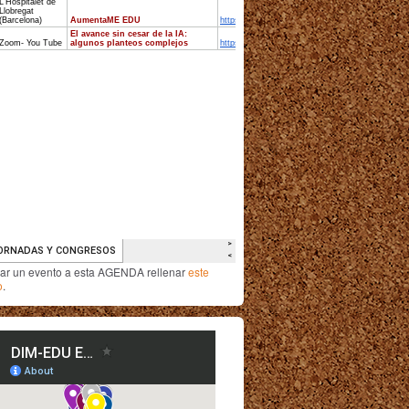
iar un evento a esta AGENDA rellenar
este
o
.