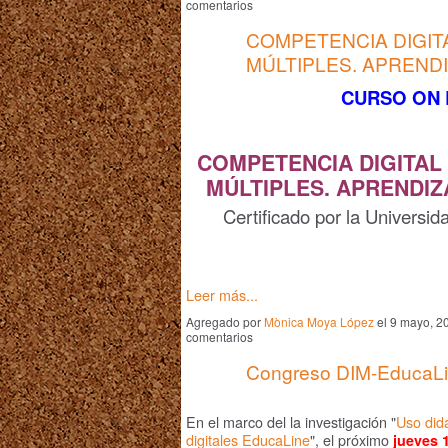
comentarios
COMPETENCIA DIGITA
MÚLTIPLES. APREND
CURSO ON 
COMPETENCIA DIGITAL 
MÚLTIPLES. APRENDIZ
Certificado por la Univers
Leer más...
Agregado por
Mònica Moya López
el 9 mayo, 2
comentarios
Congreso DIM-EducaL
En el marco del la investigación "
Uso didá
digitales EducaLine
", el próximo
jueves 