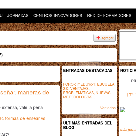
DU
JORNADAS
CENTROS INNOVADORES
RED DE FORMADORES
Agregar
7)
ENTRADAS DESTACADAS
NOTICI
PR
FORO dimEDUtic-1: ESCUELA
2.0. VENTAJAS,
nseñar, maneras de
PROBLEMÁTICAS, NUEVAS
17ª 
METODOLOGÍAS...
extensa, vale la pena
Ver todos
-tac-formas-de-ensear-vs-
ÚLTIMAS ENTRADAS DEL
BLOG
más jorn
 TAC?