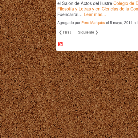
el
Salón de Actos del Ilustre
Colegio de D
Filosofía y Letras y en Ciencias de la C
Fuencarral…
Leer más...
Agregado por
Pere Marquès
el 5 mayo, 2011 a
❮ First
Siguiente ❯