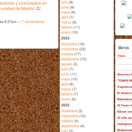
julio
(8)
octores y Licenciados en
junio
(8)
omunidad de Madrid
, C/
mayo
(9)
abril
(7)
 las 8:37pm —
7
comentarios
marzo
(9)
febrero
(11)
enero
(10)
2023
diciembre
(16)
noviembre
(23)
octubre
(17)
septiembre
(15)
agosto
(3)
julio
(7)
junio
(11)
mayo
(10)
abril
(6)
marzo
(7)
febrero
(7)
enero
(6)
2022
diciembre
(3)
noviembre
(10)
octubre
(5)
septiembre
(4)
julio
(2)