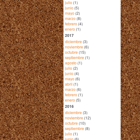
julio
(1)
junio
(5)
mayo
(2)
marzo
(8)
febrero
(4)
enero
(1)
2017
diciembre
(3)
noviembre
(6)
octubre
(15)
septiembre
(1)
agosto
(1)
julio
(2)
junio
(4)
mayo
(6)
abril
(1)
marzo
(6)
febrero
(1)
enero
(5)
2016
diciembre
(3)
noviembre
(12)
octubre
(10)
septiembre
(8)
julio
(1)
junio
(6)