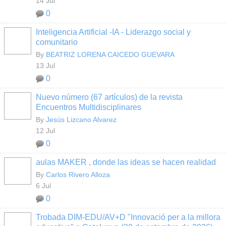
14 Jul
0
Inteligencia Artificial -IA - Liderazgo social y
comunitario
By
BEATRIZ LORENA CAICEDO GUEVARA
13 Jul
0
Nuevo número (67 artículos) de la revista
Encuentros Multidisciplinares
By
Jesús Lizcano Alvarez
12 Jul
0
aulas MAKER , donde las ideas se hacen realidad
By
Carlos Rivero Alloza
6 Jul
0
Trobada DIM-EDU/AV+D "Innovació per a la millora