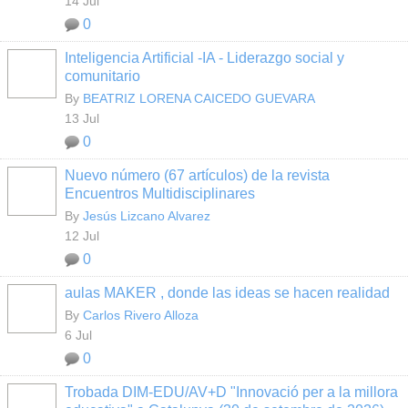
14 Jul
0
Inteligencia Artificial -IA - Liderazgo social y
comunitario
By
BEATRIZ LORENA CAICEDO GUEVARA
13 Jul
0
Nuevo número (67 artículos) de la revista
Encuentros Multidisciplinares
By
Jesús Lizcano Alvarez
12 Jul
0
aulas MAKER , donde las ideas se hacen realidad
By
Carlos Rivero Alloza
6 Jul
0
Trobada DIM-EDU/AV+D "Innovació per a la millora