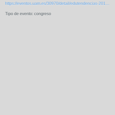
https://eventos.uam.es/30970/detail/edutendencias-2019-innovacion-educativa-pizarra-digital.html
Tipo de evento: congreso