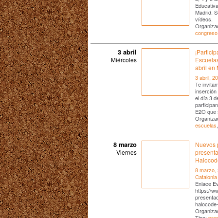
Educativa
Madrid. S
vídeos.
Organiza
congreso
3 abril
¡Partici
Miércoles
Escuela
abril en
3 abril, 2
Te invita
inserción
el día 3 
participa
E2O que 
Organiza
escuelas
8 marzo
Nuevos 
Viernes
presenta
Halocod
8 marzo,
Cataloni
Enlace Ev
https://w
presentac
halocode
Organiza
Tipo:
pre