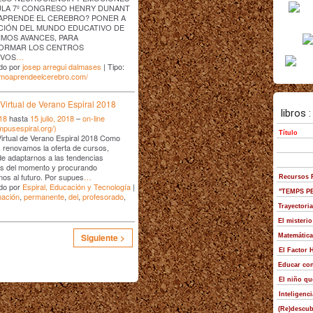
ULA 7º CONGRESO HENRY DUNANT
APRENDE EL CEREBRO? PONER A
CIÓN DEL MUNDO EDUCATIVO DE
IMOS AVANCES, PARA
ORMAR LOS CENTROS
IVOS
…
do por
josep arregui dalmases
| Tipo:
comoaprendeelcerebro.com/
Virtual de Verano Espiral 2018
018
hasta
15 julio, 2018
–
on-line
ampusespiral.org/)
irtual de Verano Espiral 2018 Como
 renovamos la oferta de cursos,
de adaptarnos a las tendencias
as del momento y procurando
nos al futuro. Por supues
…
do por
Espiral, Educación y Tecnología
|
mación
,
permanente
,
del
,
profesorado
,
Siguiente >