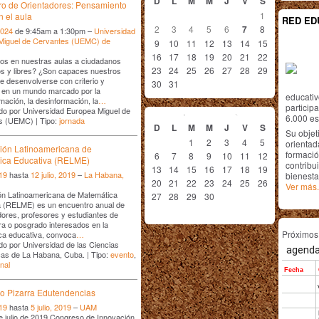
D
L
M
M
J
V
S
ro de Orientadores: Pensamiento
1
n el aula
RED ED
2
3
4
5
6
7
8
2024
de 9:45am a 1:30pm –
Universidad
Miguel de Cervantes (UEMC) de
9
10
11
12
13
14
15
16
17
18
19
20
21
22
s en nuestras aulas a ciudadanos
23
24
25
26
27
28
29
s y libres? ¿Son capaces nuestros
e desenvolverse con criterio y
30
31
 en un mundo marcado por la
educativ
rmación, la desinformación, la
…
septiembre
2026
particip
do por Universidad Europea Miguel de
6.000 est
s (UEMC) | Tipo:
jornada
D
L
M
M
J
V
S
Su objet
1
2
3
4
5
orientada
ión Latinoamericana de
formació
6
7
8
9
10
11
12
ica Educativa (RELME)
contribui
13
14
15
16
17
18
19
019
hasta
12 julio, 2019
–
La Habana,
bienesta
20
21
22
23
24
25
26
Ver más.
ón Latinoamericana de Matemática
27
28
29
30
a (RELME) es un encuentro anual de
dores, profesores y estudiantes de
ura o posgrado interesados en la
Próximo
ca educativa, convoca
…
o por Universidad de las Ciencias
cas de La Habana, Cuba. | Tipo:
evento
,
nal
o Pizarra Edutendencias
019
hasta
5 julio, 2019
–
UAM
de julio de 2019 Congreso de Innovación