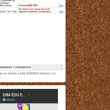
iar un evento a esta AGENDA rellenar
este
o
.