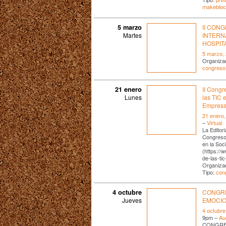
makeblo
5 marzo
II CON
Martes
INTERN
HOSPIT
5 marzo,
Organiza
congreso
21 enero
II Congr
Lunes
las TIC 
Empres
21 enero,
–
Virtual
La Editori
Congreso 
en la Soc
(https://
de-las-tic
Organizad
Tipo:
con
4 octubre
CONGRE
Jueves
EMOCIO
4 octubre
9pm –
Au
CONGRE