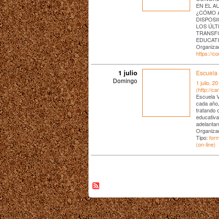
EN EL A
¿CÓMO 
DISPOSI
LOS ÚLT
TRANSF
EDUCAT
Organiza
https://
1 julio
Escuela 
Domingo
1 julio, 2
(http://c
Escuela V
cada año,
tratando 
educativ
adelantar
Organiza
Tipo:
for
(on-line)