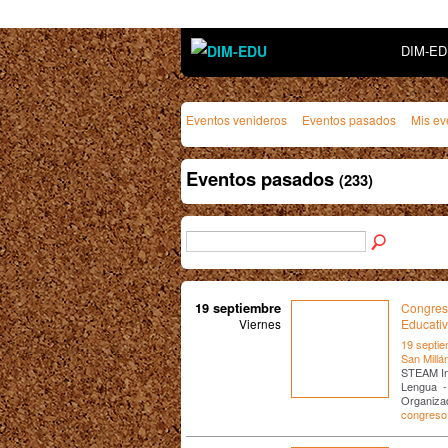
DIM-E
Eventos venideros
Eventos pasados
Mis ev
Eventos pasados
(233)
19 septiembre
Congres
Viernes
Educati
19 septie
San Millá
STEAM In
Lengua -
Organiza
congreso