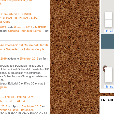
ck
GRESO UNIVERSITARIO
ACIONAL DE PEDAGOGÍA
ALARIA
 2019
hasta
6 marzo, 2019
–
MADRID
do por
Crisálida Rodríguez Serna
| Tipo:
eso Internacional Online del Uso de
en la Sociedad, la Educación y la
a
 2019
at 6pm to
25 enero, 2019
en 7pm
al Científica 3Ciencias ha lanzado II
Internacional Online del Uso de las TIC
iedad, la Educación y la Empresa
www.3ciencias.com/ii-congreso-del-uso-
-en
…
o por Editorial Científica 3Ciencias |
greso
SO NEUROCIENCIA Y
ENLAC
NES EN EL AULA
, 2018
at 12pm to
5 octubre, 2018
en
ditorio de Gavà - Barcelona
SO NEUROCIENCIA Y EMOCIONES