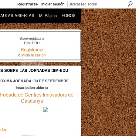
Registrarse
Iniciar sesión
AULAS ABIERTAS
Mi Página
FOROS
Bienvenido/a a
DIM-EDU
Registrarse
o
Inicia la sesión
AS SOBRE LAS JORNADAS DIM-EDU
ÓXIMA JORNADA: 30
DE SEPTIEMBRE
Inscripción abierta
Trobada de Centres Innovadors de
Catalunya
adas