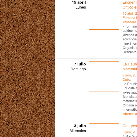
15 abril
Encuent
Lunes
Crítico e
15 abril, 
Europea 
Valladolid
¿Formamo
autónomo
jóvenes d
solvencia
hiperinfo
Organiza
Cervante
7 julio
La Reun
Domingo
Matemát
7 julio, 2
Cuba
La Reuni
Educativ
investiga
licenciat
matemáti
Organizad
Informáti
internacio
3 julio
Congres
Miércoles
3 julio, 2
3, 4 y 5 