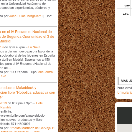
 en la Universidad Autónoma de
e aceptan experiencias, pósteres y
do por
José Dulac Ibergallartu
| Tipo:
pa en el IV Encuentro Nacional de
s de Segunda Oportunidad el 3 de
 Madrid!
019
de 6pm a 7pm –
La Nave
mos a dar un nuevo paso a favor de la
 sociolaboral de los jóvenes en España
de abril en Madrid. Esperamos a 450
ntes para el IV EncuentroNacional de
se ce
…
do por E2O España | Tipo:
encuentro
,
,
e2o
productos Makeblock y
Para env
formulari
ción libro "Robótica Educativa con
e"
 2019
de 6:30pm a 9pm –
Hotel
a Rambla
entbrite:
ww.eventbrite.com/e/makeblock-
ion-nuevos-productos-y-libro-
-tickets-57114800907
do por
Ernesto Martínez de Carvajal H
|
sentación
,
productos
,
y
,
libro
,