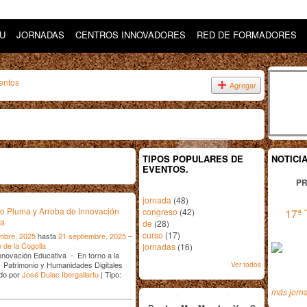
DU
JORNADAS
CENTROS INNOVADORES
RED DE FORMADORES
entos
Agregar
TIPOS POPULARES DE
NOTICI
EVENTOS.
PR
jornada
(48)
o Pluma y Arroba de Innovación
congreso
(42)
17ª 
va
de
(28)
curso
(17)
mbre, 2025
hasta
21 septiembre, 2025
–
n de la Cogolla
jornadas
(16)
novación Educativa - En torno a la
Ver todos
 Patrimonio y Humanidades Digitales
do por
José Dulac Ibergallartu
| Tipo:
agosto
2026
más jorn