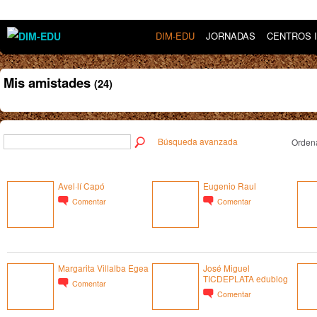
DIM-EDU
JORNADAS
CENTROS 
Mis amistades
(24)
Búsqueda avanzada
Ordena
Avel·lí Capó
Eugenio Raul
Comentar
Comentar
Margarita Villalba Egea
José Miguel
TICDEPLATA edublog
Comentar
Comentar