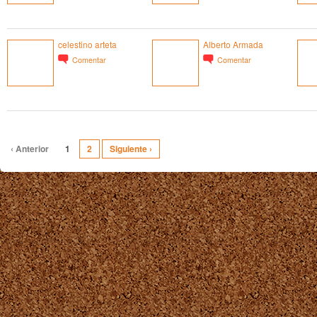
celestino arteta
Alberto Armada
Comentar
Comentar
‹ Anterior
1
2
Siguiente ›