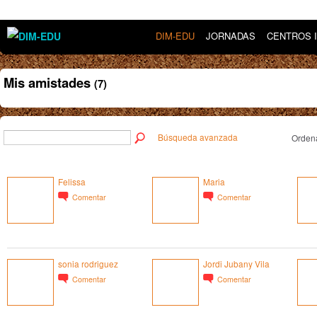
DIM-EDU
JORNADAS
CENTROS 
Mis amistades
(7)
Búsqueda avanzada
Ordena
Felissa
Maria
Comentar
Comentar
sonia rodriguez
Jordi Jubany Vila
Comentar
Comentar