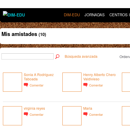
DIM-EDU
JORNADAS
CENTROS 
Mis amistades
(10)
Búsqueda avanzada
Ordena
Sonia A Rodriguez
Henry Alberto Chero
Taboada
Valdivieso
Comentar
Comentar
virginia reyes
Maria
Comentar
Comentar