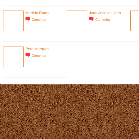
Mariela Duarte
Juan Jose de Haro
Comentar
Comentar
Pere Marquès
Comentar