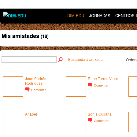
DIM-EDU
JORNADAS
CENTROS 
Mis amistades
(18)
Búsqueda avanzada
Ordena
Joan Padrós
Rene Torres Visso
Rodríguez
Comentar
Comentar
Anabel
Sonia Guilana
Comentar