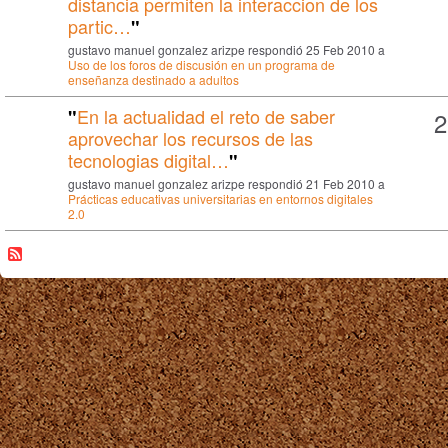
distancia permiten la interaccion de los
partic…
"
gustavo manuel gonzalez arizpe respondió 25 Feb 2010 a
Uso de los foros de discusión en un programa de
enseñanza destinado a adultos
En la actualidad el reto de saber
"
2
aprovechar los recursos de las
tecnologias digital…
"
gustavo manuel gonzalez arizpe respondió 21 Feb 2010 a
Prácticas educativas universitarias en entornos digitales
2.0