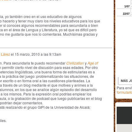
ia, yo también creo en el uso educativo de algunos
 hacerlo y tener muy claro los niveles educativos para los que
er si conoces algunos recomendables para secundaria o bien
a en el área de Lengua y Literatura, yo sé que es difícil pero
guno me gustaría que nos lo comentaras. Muchísimas gracias y
 Lárez
el
15 marzo, 2010 a las 9:13am
ión. Para secundaria te puedo recomendar
Civilization
y
Age of
 permitir cierto nivel de discusión para esas edades. Por otro
etencias lingüísticas, una buena forma de estimularlas es a
a la práctica del juego: problematizando las situaciones, de
escrito o en forma oral a las cuestiones planteadas. La
r a través de un blog mediante el que motives y animes a la
Para env
 alumnos, en los que se analice algún episodio del desarrollo
formulari
 a los mismos. Para la expresión oral podrías emplear los
ula, o la grabación de podcast que luego publicarías en el blog
 podrían dejar comentarios.
tá realizando el grupo GIPI de la Universidad de Alcalá:
iles.