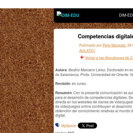
DIM-E
Competencias digital
Publicado por
Pere Marquès
, 28
AULATIC)
Volver a las discusiones de
Autora
: Beatriz Marcano Lárez. Doctorado en e
de Salamanca. Profa. Universidad de Oriente- 
Revisión
: en curso.
Resumen
: Con la presente comunicación se qui
para el desarrollo de competencias digitales. 
directa en los websites de clanes de videojugad
de videojuegos online contribuyen al desarrollo
obtención del conocimiento relativas al mundo de
digital.
MySpace
Visitas: