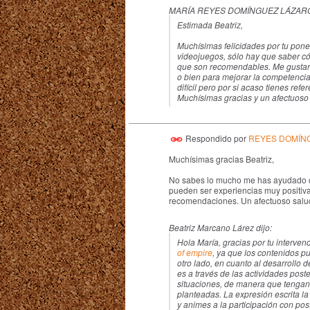
MARÍA REYES DOMÍNGUEZ LÁZARO 
Estimada Beatriz,
Muchísimas felicidades por tu pone
videojuegos, sólo hay que saber có
que son recomendables. Me gustar
o bien para mejorar la competencia 
difícil pero por si acaso tienes re
Muchísimas gracias y un afectuoso
Respondido por
REYES DOMÍN
Muchísimas gracias Beatriz,
No sabes lo mucho me has ayudado con
pueden ser experiencias muy positivas
recomendaciones. Un afectuoso salud
Beatriz Marcano Lárez dijo:
Hola María, gracias por tu interve
of empire
, ya que los contenidos p
otro lado, en cuanto al desarrollo 
es a través de las actividades poste
situaciones, de manera que tengan 
planteadas. La expresión escrita la
y animes a la participación con pos