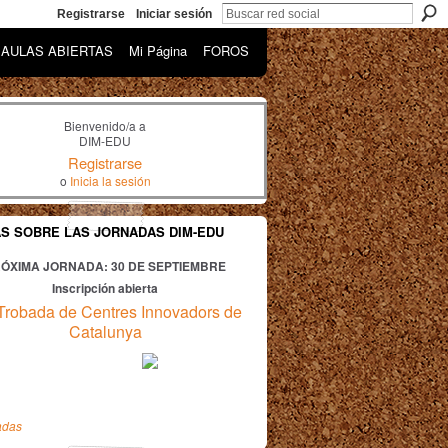
Registrarse
Iniciar sesión
AULAS ABIERTAS
Mi Página
FOROS
Bienvenido/a a
DIM-EDU
Registrarse
o
Inicia la sesión
AS SOBRE LAS JORNADAS DIM-EDU
ÓXIMA JORNADA: 30
DE SEPTIEMBRE
Inscripción abierta
Trobada de Centres Innovadors de
Catalunya
adas