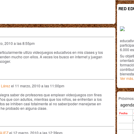
RED ED
educativ
o, 2010 a las 8:55pm
particip
6.000 est
rticularmente utlizo videojuegos educativos en mis clases y los
Su objet
enden mucho con ellos. A veces los busco en internet y juegan
orientada
scoger.
formació
contribui
bienesta
Ver más.
 Lárez
el
11 marzo, 2010 a las 11:00pm
alegra saber de profesores que emplean videojuegos con fines
Próximo
ños que con adultos, mientras que los niños, se enfrentan a los
ltos se inhiben casi totalmente al no saber/poder manejarse en
o he probado en alguna clase.
GUEZ
el
12 marzo, 2010 a las 12:39pm