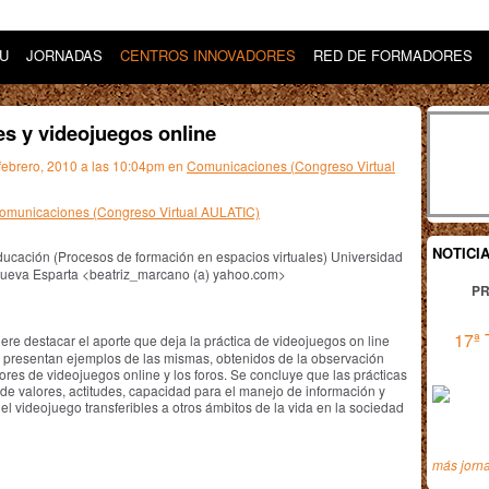
DU
JORNADAS
CENTROS INNOVADORES
RED DE FORMADORES
es y videojuegos online
 febrero, 2010 a las 10:04pm en
Comunicaciones (Congreso Virtual
 Comunicaciones (Congreso Virtual AULATIC)
NOTICI
ducación (Procesos de formación en espacios virtuales) Universidad
Nueva Esparta <beatriz_marcano (a) yahoo.com>
PR
17ª 
ere destacar el aporte que deja la práctica de videojuegos on line
Se presentan ejemplos de las mismas, obtenidos de la observación
ores de videojuegos online y los foros. Se concluye que las prácticas
 de valores, actitudes, capacidad para el manejo de información y
l videojuego transferibles a otros ámbitos de la vida en la sociedad
más jorn