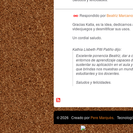
Respondido por
Beatriz Marcano
Gracias Katia, es la idea, dedicarnos 
videojuegos y desmitificar sus usos.
Un cordial saludo.
Kathia Lisbeth Pittí Patiño dijo:
Excelente ponencia Beatriz, dar a 
entornos de aprendizaje capaces d
sustentar su aplicación en el aula y
que brindas nos muestras un mundo
estudiantes y los docentes.
Saludos y felicidades.
© 2026 Creado por
Pere Marquès
. Tecnologí