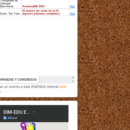
iar un evento a esta AGENDA rellenar
este
o
.