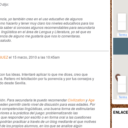
dijo:
ncia, yo también creo en el uso educativo de algunos
mo hacerlo y tener muy claro los niveles educativos para los
ía saber si conoces algunos recomendables para secundaria
lingüística en el área de Lengua y Literatura, yo sé que es
ferencia de alguno me gustaría que nos lo comentaras.
 saludo.
GUEZ
el
15 marzo, 2010 a las 10:45am
 tus ideas. Intentaré aplicar lo que me dices, creo que
. Reitero mi felicitación por tu ponencia y por tus consejos y
o desde Sevilla.
nción. Para secundaria te puedo recomendar
Civilization
y
Age
ueden permitir cierto nivel de discusión para esas edades. Por
de competencias lingüísticas, una buena forma de estimularlas
ENLAC
riores a la práctica del juego: problematizando las
que responder por escrito o en forma oral a las cuestiones
 podrían practicar a través de un blog mediante el que motives
t de los propios alumnos, en los que se analice algún