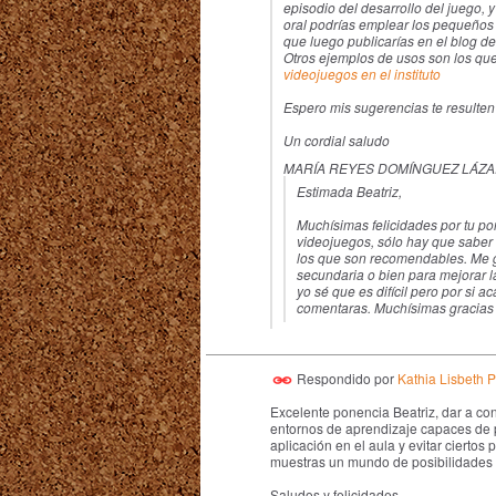
episodio del desarrollo del juego,
oral podrías emplear los pequeños 
que luego publicarías en el blog de
Otros ejemplos de usos son los que
videojuegos en el instituto
Espero mis sugerencias te resulten 
Un cordial saludo
MARÍA REYES DOMÍNGUEZ LÁZAR
Estimada Beatriz,
Muchísimas felicidades por tu po
videojuegos, sólo hay que saber 
los que son recomendables. Me 
secundaria o bien para mejorar l
yo sé que es difícil pero por si 
comentaras. Muchísimas gracias 
Respondido por
Kathia Lisbeth Pi
Excelente ponencia Beatriz, dar a co
entornos de aprendizaje capaces de p
aplicación en el aula y evitar ciertos
muestras un mundo de posibilidades e
Saludos y felicidades.