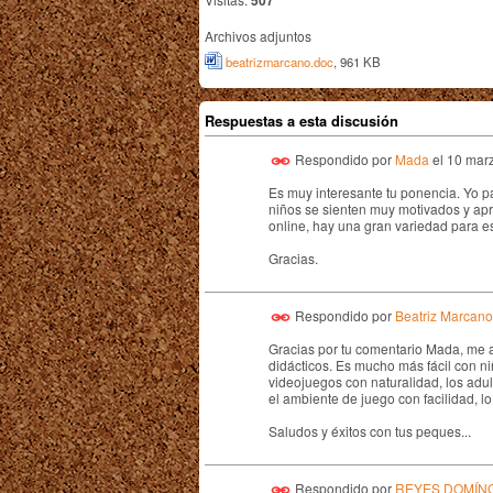
507
Archivos adjuntos
beatrizmarcano.doc
, 961 KB
Respuestas a esta discusión
Respondido por
Mada
el
10 marz
Es muy interesante tu ponencia. Yo pa
niños se sienten muy motivados y apr
online, hay una gran variedad para e
Gracias.
Respondido por
Beatriz Marcano
Gracias por tu comentario Mada, me 
didácticos. Es mucho más fácil con ni
videojuegos con naturalidad, los adu
el ambiente de juego con facilidad, l
Saludos y éxitos con tus peques...
Respondido por
REYES DOMÍN