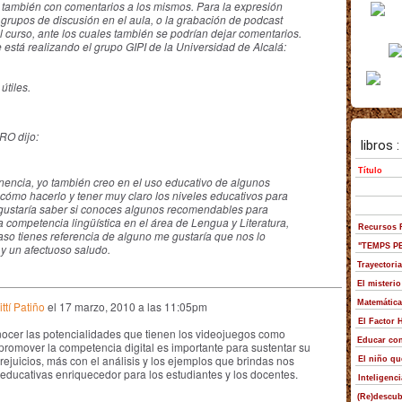
 y también con comentarios a los mismos. Para la expresión
grupos de discusión en el aula, o la grabación de podcast
l curso, ante los cuales también se podrían dejar comentarios.
 está realizando el grupo GIPI de la Universidad de Alcalá:
útiles.
O dijo:
nencia, yo también creo en el uso educativo de algunos
cómo hacerlo y tener muy claro los niveles educativos para
gustaría saber si conoces algunos recomendables para
a competencia lingüística en el área de Lengua y Literatura,
acaso tienes referencia de alguno me gustaría que nos lo
y un afectuoso saludo.
ttí Patiño
el
17 marzo, 2010 a las 11:05pm
nocer las potencialidades que tienen los videojuegos como
romover la competencia digital es importante para sustentar su
 prejuicios, más con el análisis y los ejemplos que brindas nos
ducativas enriquecedor para los estudiantes y los docentes.