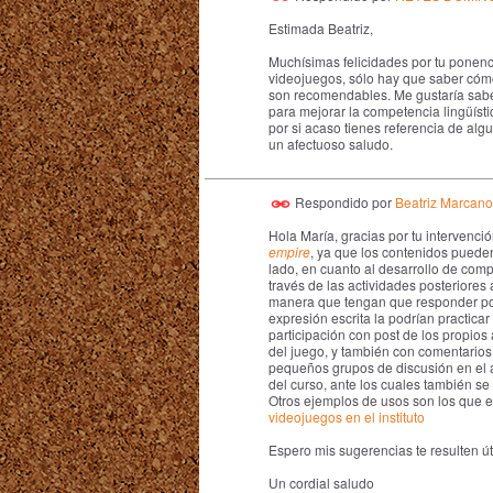
Estimada Beatriz,
Muchísimas felicidades por tu ponenc
videojuegos, sólo hay que saber cómo
son recomendables. Me gustaría sab
para mejorar la competencia lingüístic
por si acaso tienes referencia de al
un afectuoso saludo.
Respondido por
Beatriz Marcano
Hola María, gracias por tu intervenc
empire
, ya que los contenidos pueden
lado, en cuanto al desarrollo de comp
través de las actividades posteriores 
manera que tengan que responder por 
expresión escrita la podrían practica
participación con post de los propios
del juego, y también con comentarios
pequeños grupos de discusión en el a
del curso, ante los cuales también se
Otros ejemplos de usos son los que es
videojuegos en el instituto
Espero mis sugerencias te resulten út
Un cordial saludo