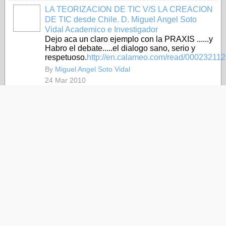
LA TEORIZACION DE TIC V/S LA CREACION
DE TIC desde Chile. D. Miguel Angel Soto
Vidal Academico e Investigador
Dejo aca un claro ejemplo con la PRAXIS ......y
Habro el debate.....el dialogo sano, serio y
respetuoso.
http://en.calameo.com/read/0002321
By
Miguel Angel Soto Vidal
24 Mar 2010
1
Superhéroes y la web 2.0
Autor: Felipe Quintanal Pérez, <fqyfqyfq (a)
gmail.com>. Profesor de Física y Química del
Colegio marista “La Inmaculada” (Granada).
Licenciado en Ciencias Químicas, DEA en
Ciencias de la Educación – UNED. Master en
Informática Educativa - UNED.Revisión: en
curso.Resumen: Se puede conseguir…
By
Pere Marquès
1 Mar 2010
10