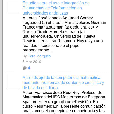
Estudio sobre el uso e integración de
Plataformas de Teleformación en
universidades andaluzas
Autores: José Ignacio Aguaded Gómez
<aguaded (a) uhu.es>; María Dolores Guzmán
Franco<maria.guzman (a) dedu.uhu.es> y
Ramon Tirado Morueta <rtirado (a)
uhu.es>Morueta. Universidad de Huelva,
Revisión: en curso.Resumen: Hoy es ya una
realidad incuestionable el papel
preponderante…
By
Pere Marquès
5 Mar 2010
4
Aprendizaje de la competencia matemática
mediante problemas de contenido científico y
de la vida cotidiana
Autor: Francisco José Ruiz Rey. Profesor de
Matemáticas del IES Monterroso de Estepona
<pacoruizster (a) gmail.com>Revisión: En
curso.Resumen: En la presente comunicación
analizamos el concepto de competencia y las