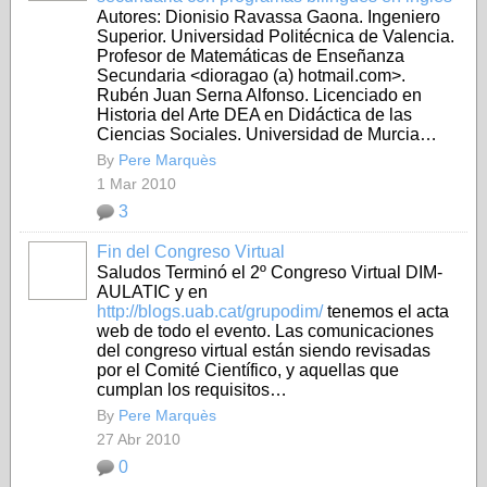
Autores: Dionisio Ravassa Gaona. Ingeniero
Superior. Universidad Politécnica de Valencia.
Profesor de Matemáticas de Enseñanza
Secundaria <dioragao (a) hotmail.com>.
Rubén Juan Serna Alfonso. Licenciado en
Historia del Arte DEA en Didáctica de las
Ciencias Sociales. Universidad de Murcia…
By
Pere Marquès
1 Mar 2010
3
Fin del Congreso Virtual
Saludos Terminó el 2º Congreso Virtual DIM-
AULATIC y en
http://blogs.uab.cat/grupodim/
tenemos el acta
web de todo el evento. Las comunicaciones
del congreso virtual están siendo revisadas
por el Comité Científico, y aquellas que
cumplan los requisitos…
By
Pere Marquès
27 Abr 2010
0