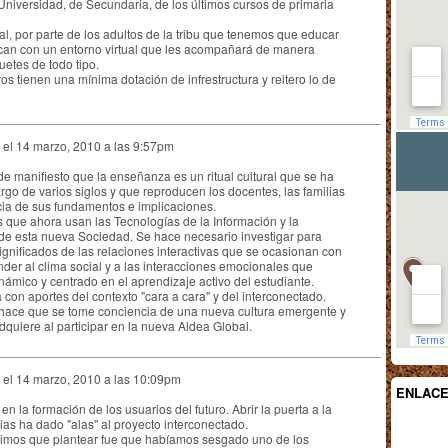
 Universidad, de Secundaria, de los últimos cursos de primaria
, por parte de los adultos de la tribu que tenemos que educar
zcan con un entorno virtual que les acompañará de manera
uetes de todo tipo.
os tienen una mínima dotación de infrestructura y reitero lo de
el
14 marzo, 2010 a las 9:57pm
e manifiesto que la enseñanza es un ritual cultural que se ha
rgo de varios siglos y que reproducen los docentes, las familias
ncia de sus fundamentos e implicaciones.
 que ahora usan las Tecnologías de la Información y la
 de esta nueva Sociedad. Se hace necesario investigar para
significados de las relaciones interactivas que se ocasionan con
nder al clima social y a las interacciones emocionales que
inámico y centrado en el aprendizaje activo del estudiante.
con aportes del contexto "cara a cara" y del interconectado.
 hace que se tome conciencia de una nueva cultura emergente y
dquiere al participar en la nueva Aldea Global.
el
14 marzo, 2010 a las 10:09pm
ENLAC
en la formación de los usuarios del futuro. Abrir la puerta a la
ias ha dado "alas" al proyecto interconectado.
uvimos que plantear fue que habíamos sesgado uno de los