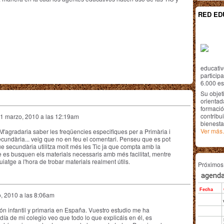
RED ED
educativ
particip
6.000 est
Su objet
orientada
formació
contribui
1 marzo, 2010 a las 12:19am
bienesta
Ver más.
M'agradaria saber les freqüencies especifiques per a Primària i
ecundària... veig que no en feu el comentari. Penseu que es pot
ue secundària utilitza molt més les Tic ja que compta amb la
ue es busquen els materials necessaris amb més facilitat, mentre
atge a l'hora de trobar materials realment útils.
Próximo
, 2010 a las 8:06am
n infantil y primaria en España. Vuestro estudio me ha
día de mi colegio veo que todo lo que explicáis en él, es