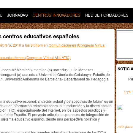
DU
JORNADAS
CENTROS INNOVADORES
RED DE FORMADORES
os centros educativos españoles
 febrero, 2010 a las 8:04pm en
Comunicaciones (Congreso Virtual
 Comunicaciones (Congreso Virtual AULATIC)
NOTICI
u>. Josep Mª Mominó <jmomino (a) uoc.edu>. Julio Meneses
breguesf (a) uoc.edu>. Universitat Oberta de Catalunya- Estudis de
 Ion. Universitat Autònoma de Barcelona- Departament de Pedagogia
PR
17ª 
ema educativo español: situación actual y perspectivas de futuro” es un
obtener información relevante sobre la introducción y la diseminación
ión (TIC), especialmente del Internet, en los aspectos prácticos y
daria de España. El proyecto articula los procesos de integración de
l sistema educativo español, desde una perspectiva holística y
más jorn
 la manera en la cual los agentes educativos hacen uso de las TIC y