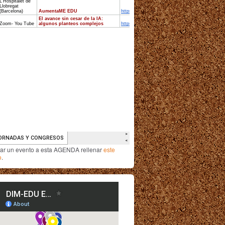
iar un evento a esta AGENDA rellenar
este
o
.