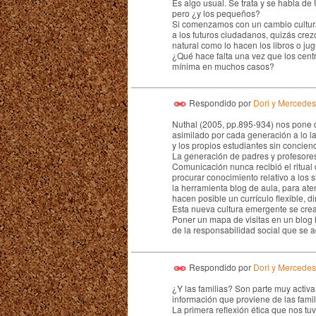
Es algo usual. Se trata y se habla de
pero ¿y los pequeños?
Si comenzamos con un cambio cultural
a los futuros ciudadanos, quizás cre
natural como lo hacen los libros o jug
¿Qué hace falta una vez que los centr
mínima en muchos casos?
Respondido por
Dori y Mercedes
Nuthal (2005, pp.895-934) nos pone d
asimilado por cada generación a lo la
y los propios estudiantes sin concie
La generación de padres y profesores
Comunicación nunca recibió el ritual
procurar conocimiento relativo a los 
la herramienta blog de aula, para ate
hacen posible un currículo flexible, d
Esta nueva cultura emergente se crea 
Poner un mapa de visitas en un blog
de la responsabilidad social que se a
Respondido por
Dori y Mercedes
¿Y las familias? Son parte muy activa 
información que proviene de las famil
La primera reflexión ética que nos t