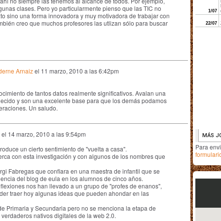
 ahí no siempre las tenemos al alcance de todos. Por ejemplo,
algunas clases. Pero yo particularmente pienso que las TIC no
xto sino una forma innovadora y muy motivadora de trabajar con
mbién creo que muchos profesores las utlizan sólo para buscar
derne Arnaiz
el
11 marzo, 2010 a las 6:42pm
imiento de tantos datos realmente significativos. Avalan una
lecido y son una excelente base para que los demás podamos
eraciones. Un saludo.
el
14 marzo, 2010 a las 9:54pm
Para env
oduce un cierto sentimiento de "vuelta a casa".
formulari
erca con esta investigación y con algunos de los nombres que
rgi Fabregas que confiara en una maestra de infantil que se
uencia del blog de eula en los alumnos de cinco años.
eflexiones nos han llevado a un grupo de "profes de enanos",
er traer hoy algunas ideas que pueden ahondar en las
a de Primaria y Secundaria pero no se menciona la etapa de
 verdaderos nativos digitales de la web 2.0.