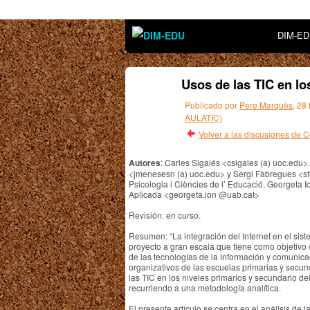
DIM-E
Usos de las TIC en l
Publicado por
Pere Marquès
, 28
AULATIC)
Volver a las discusiones de
Autores
: Carles Sigalés <csigales (a) uoc.ed
<jmenesesn (a) uoc.edu> y Sergi Fàbregues <sfa
Psicologia i Ciències de l’ Educació. Georgeta
Aplicada <georgeta.ion @uab.cat>
Revisión: en curso.
Resumen: “La integración del Internet en el sist
proyecto a gran escala que tiene como objetivo 
de las tecnologías de la información y comunicac
organizativos de las escuelas primarias y secun
las TIC en los niveles primarios y secundario de
recurriendo a una metodología analítica.
El presente artículo se centra en el análisis de