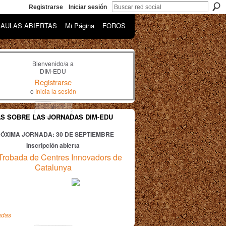
Registrarse
Iniciar sesión
AULAS ABIERTAS
Mi Página
FOROS
Bienvenido/a a
DIM-EDU
Registrarse
o
Inicia la sesión
AS SOBRE LAS JORNADAS DIM-EDU
ÓXIMA JORNADA: 30
DE SEPTIEMBRE
Inscripción abierta
Trobada de Centres Innovadors de
Catalunya
adas