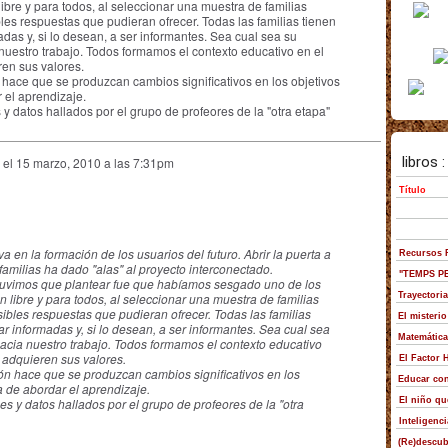
libre y para todos, al seleccionar una muestra de familias
bles respuestas que pudieran ofrecer. Todas las familias tienen
madas y, si lo desean, a ser informantes. Sea cual sea su
nuestro trabajo. Todos formamos el contexto educativo en el
ren sus valores.
hace que se produzcan cambios significativos en los objetivos
 el aprendizaje.
 y datos hallados por el grupo de
profeores de la "otra etapa"
el
15 marzo, 2010 a las 7:31pm
a en la formación de los usuarios del futuro. Abrir la puerta a
familias ha dado "alas" al proyecto interconectado.
 tuvimos que plantear fue que habíamos sesgado uno de los
n libre y para todos, al seleccionar una muestra de familias
sibles respuestas que pudieran ofrecer. Todas las familias
tar informadas y, si lo desean, a ser informantes. Sea cual sea
hacia nuestro trabajo. Todos formamos el contexto educativo
 adquieren sus valores.
ón hace que se produzcan cambios significativos en los
a de abordar el aprendizaje.
es y datos hallados por el grupo de
profeores de la "otra