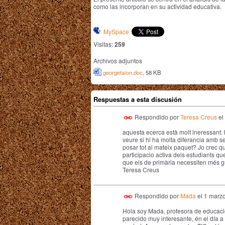
como las incorporan en su actividad educativa.
MySpace
Visitas:
259
Archivos adjuntos
georgetaion.doc
, 58 KB
Respuestas a esta discusión
Respondido por
Teresa Creus
el
aquesta ecerca està molt ineressant. 
veure si hi ha molta diferancia amb s
posar tot al mateix paquet? Jo crec q
participacio activa dels estudiants q
que els de primària necessiten més gui
Teresa Creus
Respondido por
Mada
el
1 marzo
Hola soy Mada, profesora de educació
parecido muy interesante, én el día a 