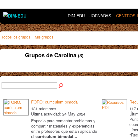
DIM-EDU
JORNADAS
CENTROS 
Todos los grupos
Mis grupos
Grupos de Carolina
(3)
FORO: curriculum bimodal
Recu
131 miembros
117 
Última actividad: 24 May 2024
Últi
Punt
Espacio para comentar problemas y
coor
compartir materiales y experiencias
Líne
entre profesores que están aplicando
"Rec
el
curriculum bimodal…