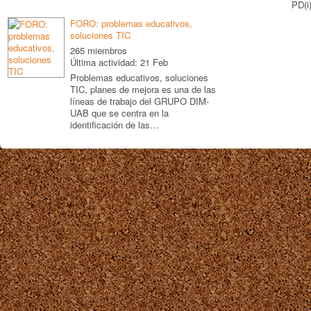
PD(i)
FORO: problemas educativos,
soluciones TIC
265 miembros
Última actividad: 21 Feb
Problemas educativos, soluciones
TIC, planes de mejora es una de las
líneas de trabajo del GRUPO DIM-
UAB que se centra en la
identificación de las…