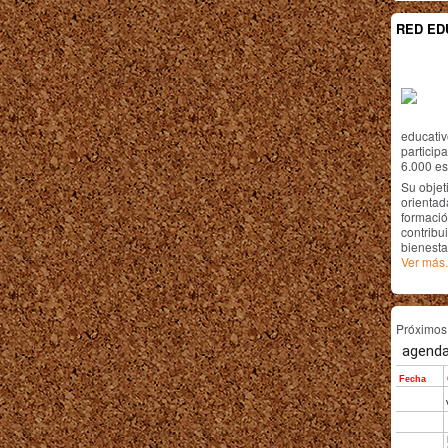
RED ED
educativ
particip
6.000 est
Su objet
orientada
formació
contribui
bienesta
Ver más.
Próximo