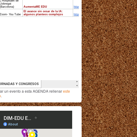
iar un evento a esta AGENDA rellenar
este
o
.