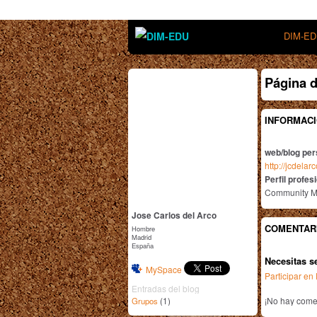
DIM-E
Página d
INFORMACI
web/blog per
http://jcdela
Perfil profes
Community M
Jose Carlos del Arco
COMENTAR
Hombre
Madrid
España
Necesitas s
MySpace
Participar e
Entradas del blog
(1)
¡No hay comen
Grupos