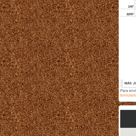
Para env
formulari