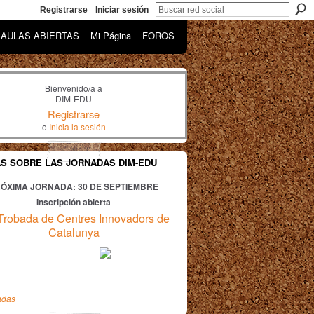
Registrarse
Iniciar sesión
AULAS ABIERTAS
Mi Página
FOROS
Bienvenido/a a
DIM-EDU
Registrarse
o
Inicia la sesión
AS SOBRE LAS JORNADAS DIM-EDU
ÓXIMA JORNADA: 30
DE SEPTIEMBRE
Inscripción abierta
Trobada de Centres Innovadors de
Catalunya
adas