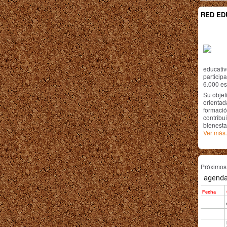
RED ED
educativ
particip
6.000 est
Su objet
orientada
formació
contribui
bienesta
Ver más.
Próximo