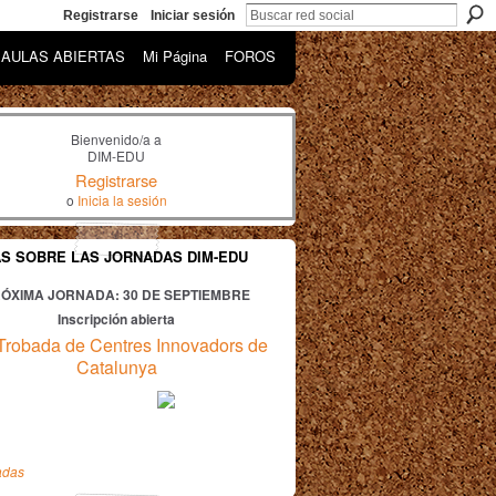
Registrarse
Iniciar sesión
AULAS ABIERTAS
Mi Página
FOROS
Bienvenido/a a
DIM-EDU
Registrarse
o
Inicia la sesión
AS SOBRE LAS JORNADAS DIM-EDU
ÓXIMA JORNADA: 30
DE SEPTIEMBRE
Inscripción abierta
Trobada de Centres Innovadors de
Catalunya
adas