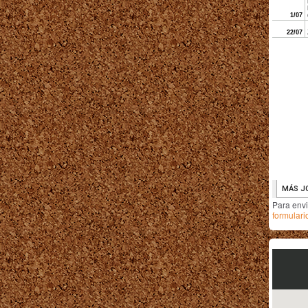
Para env
formulari