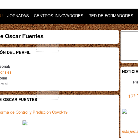
DU
JORNADAS
CENTROS INNOVADORES
RED DE FORMADORES
de Oscar Fuentes
ÓN DEL PERFIL
sonal;
NOTICI
tions.es
ional
PR
rcial
17ª 
E OSCAR FUENTES
forma de Control y Predicción Covid-19
más jorn