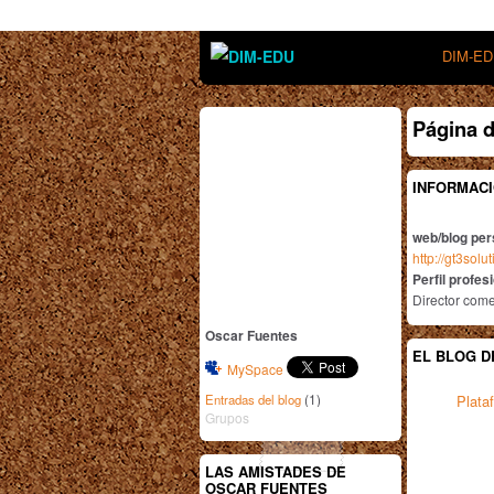
DIM-E
Página 
INFORMACI
web/blog per
http://gt3solu
Perfil profes
Director come
Oscar Fuentes
EL BLOG D
MySpace
(1)
Entradas del blog
Plata
Grupos
LAS AMISTADES DE
OSCAR FUENTES