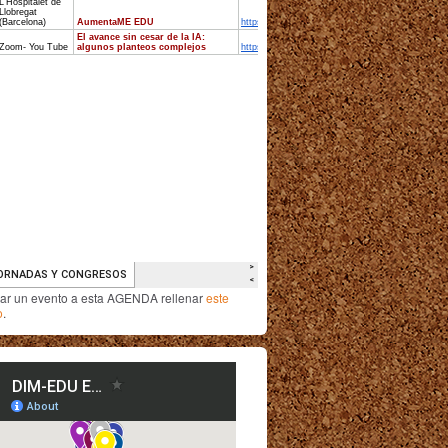
iar un evento a esta AGENDA rellenar
este
o
.