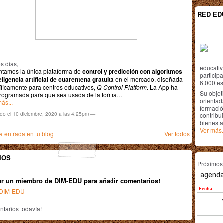
RED ED
s días,
educativ
ntamos la única plataforma de
control y predicción con algoritmos
particip
eligencia artificial
de cuarentena gratuita
en el mercado, diseñada
6.000 est
íficamente para centros educativos,
Q-Control Platform
. La App ha
Su objet
programada para que sea usada de la forma…
orientada
ás...
formació
ado el 10 diciembre, 2020 a las 4:25pm —
contribui
bienesta
Ver más.
 entrada en tu blog
Ver todos
IOS
Próximo
er un miembro de DIM-EDU para añadir comentarios!
n DIM-EDU
tarios todavía!