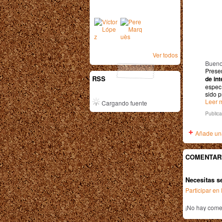
Ver todos
Bueno
Prese
RSS
de int
espec
sido 
Leer m
Cargando fuente
Public
Añade una
COMENTAR
Necesitas s
Participar e
¡No hay comen