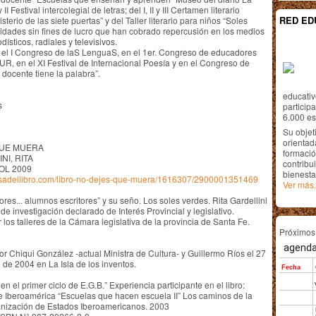
y II Festival intercolegial de letras; del I, II y III Certamen literario
RED ED
isterio de las siete puertas” y del Taller literario para niños “Soles
vidades sin fines de lucro que han cobrado repercusión en los medios
odísticos, radiales y televisivos.
 el I Congreso de laS LenguaS, en el 1er. Congreso de educadores
, en el XI Festival de Internacional Poesía y en el Congreso de
 docente tiene la palabra”.
educativ
s
particip
6.000 est
Su objet
orientada
QUE MUERA
formació
NI, RITA
contribui
OL 2009
bienesta
asadellibro.com/libro-no-dejes-que-muera/1616307/2900001351469
Ver más.
ores... alumnos escritores” y su seño. Los soles verdes. Rita Gardellini
de investigación declarado de Interés Provincial y legislativo.
 los talleres de la Cámara legislativa de la provincia de Santa Fe.
Próximo
r Chiqui González -actual Ministra de Cultura- y Guillermo Ríos el 27
de 2004 en La Isla de los inventos.
 en el primer ciclo de E.G.B.” Experiencia participante en el libro:
 Iberoamérica “Escuelas que hacen escuela II” Los caminos de la
anización de Estados Iberoamericanos. 2003