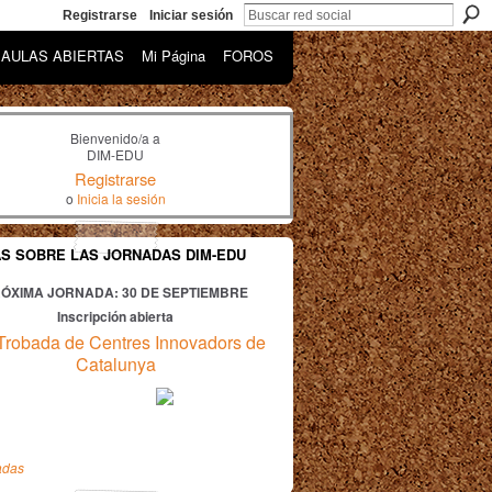
Registrarse
Iniciar sesión
AULAS ABIERTAS
Mi Página
FOROS
Bienvenido/a a
DIM-EDU
Registrarse
o
Inicia la sesión
AS SOBRE LAS JORNADAS DIM-EDU
ÓXIMA JORNADA: 30
DE SEPTIEMBRE
Inscripción abierta
Trobada de Centres Innovadors de
Catalunya
adas