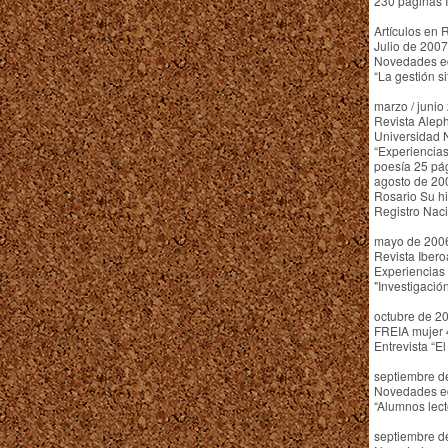
230 páginas 
Artículos en 
Julio de 2007
Novedades ed
“La gestión s
marzo / juni
Revista Alep
Universidad 
“Experiencias
poesía 25 pá
agosto de 200
Rosario Su his
Registro Nac
mayo de 2006
Revista Iber
Experiencias 
"Investigació
octubre de 20
FREIA mujer 
Entrevista “E
septiembre d
Novedades ed
“Alumnos lect
septiembre d