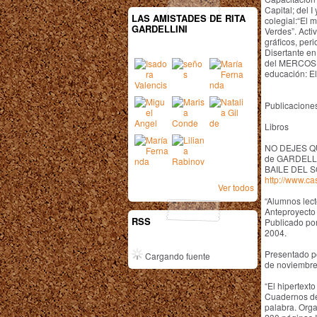
Capital; del I 
LAS AMISTADES DE RITA
colegial:“El m
GARDELLINI
Verdes”. Acti
gráficos, peri
Disertante en
del MERCOSUR
educación: El
Publicacione
Libros
NO DEJES 
de GARDELLI
BAILE DEL S
http://www.c
Ver todos
“Alumnos lect
Anteproyecto 
RSS
Publicado por
2004.
Presentado po
Cargando fuente
de noviembre 
“El hipertexto
Cuadernos de
palabra. Org