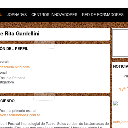
DU
JORNADAS
CENTROS INNOVADORES
RED DE FORMADORES
e Rita Gardellini
ÓN DEL PERFIL
sonal;
NOTICI
doescuela.ning.com/
ional
PR
Escuela Primaria
stigadora
17ª 
CIENDO...
Escuela primaria estatal
www.escuelbrlopez.com.ar
más jorn
el I Festival Intercolegial de Teatro: Soles verdes; de las Jornadas de
 docente “Escuelas que enseñan y aprenden” Museo del diario La