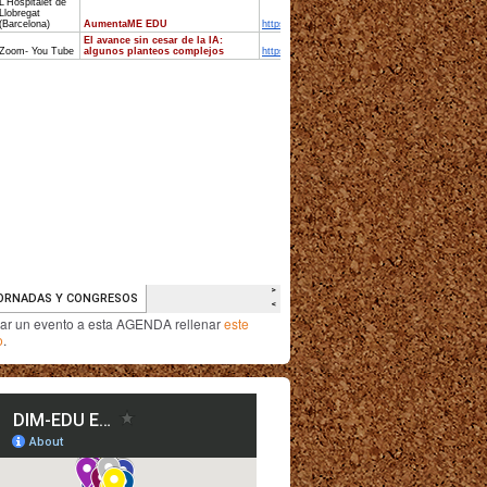
iar un evento a esta AGENDA rellenar
este
o
.