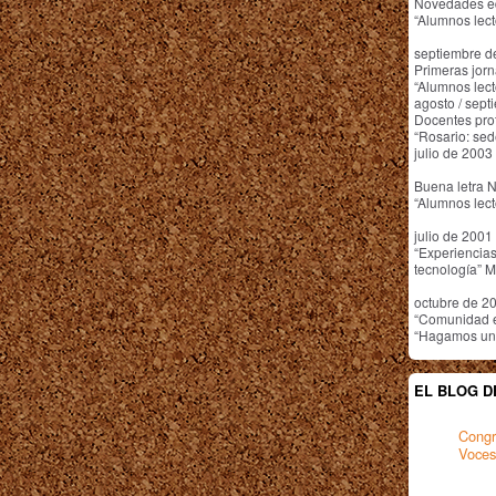
Novedades ed
“Alumnos lect
septiembre de
Primeras jorn
“Alumnos lect
agosto / sept
Docentes pro
“Rosario: se
julio de 2003 
Buena letra N
“Alumnos lect
julio de 200
“Experiencias
tecnología” M
octubre de 2
“Comunidad e
“Hagamos un 
EL BLOG D
Congr
Voces