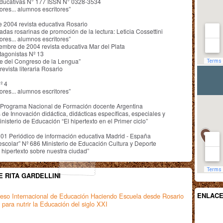
ucativas N° 177 ISSN N° 0328-3534
ores... alumnos escritores”
 2004 revista educativa Rosario
adas rosarinas de promoción de la lectura: Leticia Cossettini
ores... alumnos escritores”
iembre de 2004 revista educativa Mar del Plata
tagonistas Nº 13
de del Congreso de la Lengua”
revista literaria Rosario
º 4
ores... alumnos escritores”
1 Programa Nacional de Formación docente Argentina
 de Innovación didáctica, didácticas específicas, especiales y
inisterio de Educación “El hipertexto en el Primer ciclo”
001 Periódico de información educativa Madrid - España
scolar” Nº 686 Ministerio de Educación Cultura y Deporte
hipertexto sobre nuestra ciudad”
E RITA GARDELLINI
ENLAC
eso Internacional de Educación Haciendo Escuela desde Rosario
 para nutrir la Educación del siglo XXI