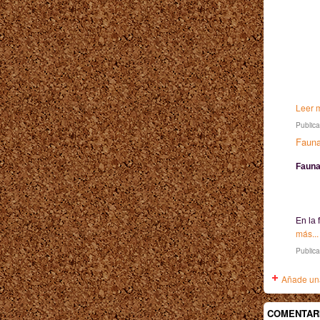
Leer m
Publica
Fauna
Fauna
En la 
más...
Public
Añade una
COMENTAR