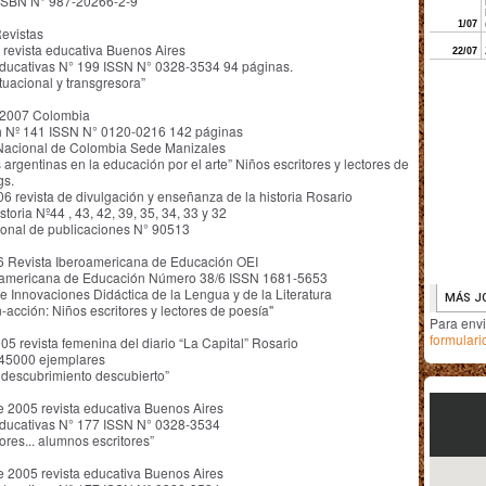
ISBN N° 987-20266-2-9
Revistas
 revista educativa Buenos Aires
ucativas N° 199 ISSN N° 0328-3534 94 páginas.
ituacional y transgresora”
o 2007 Colombia
h Nº 141 ISSN N° 0120-0216 142 páginas
Nacional de Colombia Sede Manizales
 argentinas en la educación por el arte” Niños escritores y lectores de
gs.
6 revista de divulgación y enseñanza de la historia Rosario
toria Nº44 , 43, 42, 39, 35, 34, 33 y 32
ional de publicaciones N° 90513
 Revista Iberoamericana de Educación OEI
oamericana de Educación Número 38/6 ISSN 1681-5653
e Innovaciones Didáctica de la Lengua y de la Literatura
n-acción: Niños escritores y lectores de poesía"
Para env
formulari
05 revista femenina del diario “La Capital” Rosario
45000 ejemplares
l descubrimiento descubierto”
e 2005 revista educativa Buenos Aires
ucativas N° 177 ISSN N° 0328-3534
ores... alumnos escritores”
e 2005 revista educativa Buenos Aires