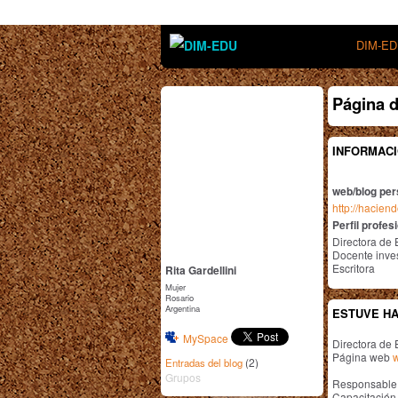
DIM-E
Página d
INFORMACI
web/blog per
http://hacien
Perfil profes
Directora de 
Docente inve
Escritora
Rita Gardellini
Mujer
Rosario
Argentina
ESTUVE HA
MySpace
Directora de 
Página web
(2)
Entradas del blog
Grupos
Responsable d
Capacitación