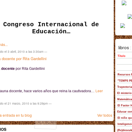
Congreso Internacional de
Educación…
ás...
do el 3 abril, 2010 a las 3:30am —
 docente por Rita Gardellini
 docente
por Rita Gardellini
Leer
fauna docente, hace varios años que reina la cautivadora…
ado el 21 marzo, 2010 a las 9:29pm —
 entrada en tu blog
Ver todos
IOS