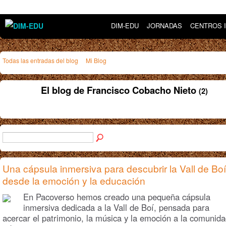
DIM-EDU
JORNADAS
CENTROS 
Todas las entradas del blog
Mi Blog
El blog de Francisco Cobacho Nieto
(2)
Una cápsula inmersiva para descubrir la Vall de Boí
desde la emoción y la educación
En Pacoverso hemos creado una pequeña cápsula
inmersiva dedicada a la Vall de Boí, pensada para
acercar el patrimonio, la música y la emoción a la comunid