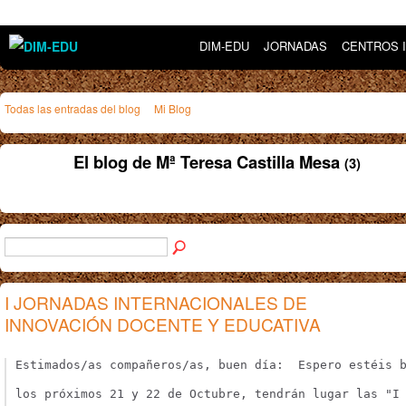
DIM-EDU
JORNADAS
CENTROS 
Todas las entradas del blog
Mi Blog
El blog de Mª Teresa Castilla Mesa
(3)
I JORNADAS INTERNACIONALES DE
INNOVACIÓN DOCENTE Y EDUCATIVA
Estimados/as compañeros/as, buen día:  Espero estéis 
los próximos 21 y 22 de Octubre, tendrán lugar las "I