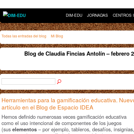
DIM-EDU
JORNADAS
CENTROS 
Todas las entradas del blog
Mi Blog
Blog de Claudia Fincias Antolín – febrero
Herramientas para la gamificación educativa. Nuev
artículo en el Blog de Espacio IDEA
Hemos definido numerosas veces gamificación educativa
como el uso intencional de componentes de los juegos
(sus
elementos
– por ejemplo, tableros, desafíos, insignias