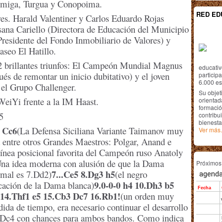
Amiga, Turgua y Conopoima.
RED ED
res. Harald Valentiner y Carlos Eduardo Rojas
sana Cariello (Directora de Educación del Municipio
Presidente del Fondo Inmobiliario de Valores) y
seo El Hatillo.
2 brillantes triunfos: El Campeón Mundial Magnus
educativ
és de remontar un inicio dubitativo) y el joven
particip
6.000 est
el Grupo Challenger.
Su objet
WeiYi frente a la IM Haast.
orientada
formació
5
contribui
bienesta
4 Cc6
(La Defensa Siciliana Variante Taimanov muy
Ver más.
a entre otros Grandes Maestros: Polgar, Anand e
línea posicional favorita del Campeón ruso Anatoly
na idea moderna con alusión de que la Dama
Próximo
7...Ce5 8.Dg3 h5
rmal es 7.Dd2)
(el negro
9.0-0-0 h4 10.Dh3 b5
icación de la Dama blanca)
 14.Thf1 e5 15.Cb3 Dc7 16.Rb1!
(un orden muy
dida de tiempo, era necesario continuar el desarrollo
 Dc4 con chances para ambos bandos. Como indica