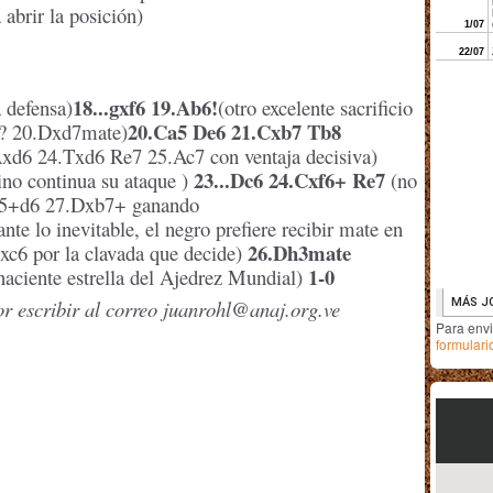
 abrir la posición)
18...gxf6 19.Ab6!
 defensa)
(otro excelente sacrificio
20.Ca5 De6 21.Cxb7 Tb8
? 20.Dxd7mate)
xd6 24.Txd6 Re7 25.Ac7 con ventaja decisiva)
23...Dc6 24.Cxf6+ Re7
ino continua su ataque )
(no
Ac5+d6 27.Dxb7+ ganando
ante lo inevitable, el negro prefiere recibir mate en
26.Dh3mate
Dxc6 por la clavada que decide)
1-0
 naciente estrella del Ajedrez Mundial)
or escribir al correo juanrohl@anaj.org.ve
Para env
formulari