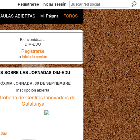
Registrarse
Iniciar sesión
AULAS ABIERTAS
Mi Página
FOROS
Bienvenido/a a
DIM-EDU
Registrarse
o
Inicia la sesión
AS SOBRE LAS JORNADAS DIM-EDU
ÓXIMA JORNADA: 30
DE SEPTIEMBRE
Inscripción abierta
Trobada de Centres Innovadors de
Catalunya
adas