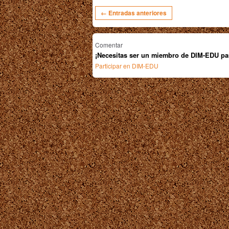
← Entradas anteriores
Comentar
¡Necesitas ser un miembro de DIM-EDU pa
Participar en DIM-EDU