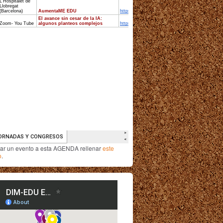
iar un evento a esta AGENDA rellenar
este
o
.