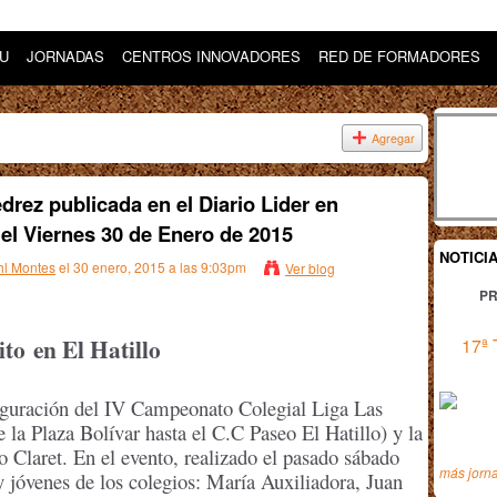
DU
JORNADAS
CENTROS INNOVADORES
RED DE FORMADORES
Agregar
rez publicada en el Diario Lider en
el Viernes 30 de Enero de 2015
NOTICI
l Montes
el 30 enero, 2015 a las 9:03pm
Ver blog
PR
ito
en El Hatillo
17ª 
uguración del IV Campeonato Colegial Liga Las
e la Plaza Bolívar hasta el C.C Paseo El Hatillo) y la
o Claret. En el evento, realizado el pasado sábado
más jorn
y jóvenes de los colegios: María Auxiliadora, Juan