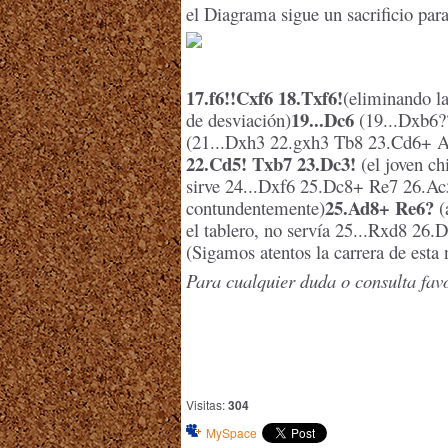
el Diagrama sigue un sacrificio para
17.f6!!Cxf6 18.Txf6!
(eliminando la
19...Dc6
de desviación)
(19...Dxb6?
(21...Dxh3 22.gxh3 Tb8 23.Cd6+ A
22.Cd5! Txb7 23.Dc3!
(el joven ch
sirve 24...Dxf6 25.Dc8+ Re7 26.
25.Ad8+ Re6?
contundentemente)
(
el tablero, no servía 25...Rxd8 26.
(Sigamos atentos la carrera de esta
Para cualquier duda o consulta fav
Visitas:
304
MySpace