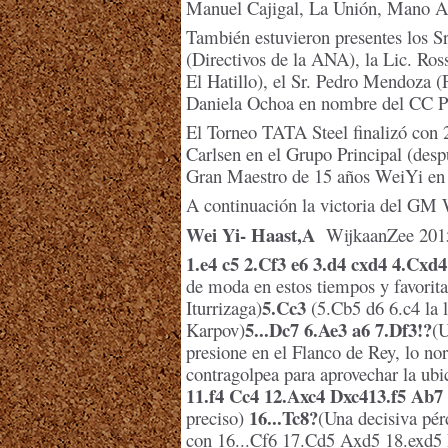
Manuel Cajigal, La Unión, Mano 
También estuvieron presentes los S
(Directivos de la ANA), la Lic. Ros
El Hatillo), el Sr. Pedro Mendoza (
Daniela Ochoa en nombre del CC Pa
El Torneo TATA Steel finalizó con 
Carlsen en el Grupo Principal (despu
Gran Maestro de 15 años WeiYi en 
A continuación la victoria del GM 
Wei Yi- Haast,A
WijkaanZee 201
1.e4 c5 2.Cf3 e6 3.d4 cxd4 4.Cxd
de moda en estos tiempos y favorit
5.Cc3
Iturrizaga)
(5.Cb5 d6 6.c4 la 
5...Dc7 6.Ae3 a6 7.Df3!?
Karpov)
(U
presione en el Flanco de Rey, lo no
contragolpea para aprovechar la ub
11.f4 Cc4 12.Axc4 Dxc413.f5 Ab7
16...Tc8?
preciso)
(Una decisiva pér
con 16...Cf6 17.Cd5 Axd5 18.exd5