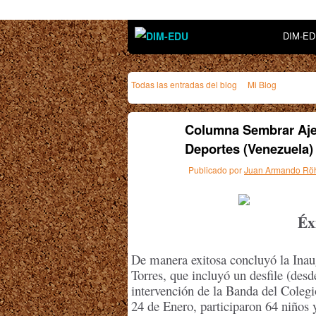
DIM-E
Todas las entradas del blog
Mi Blog
Columna Sembrar Ajed
Deportes (Venezuela) 
Publicado por
Juan Armando Röh
Éx
De manera exitosa concluyó la Ina
Torres, que incluyó un desfile (desd
intervención de la Banda del Colegi
24 de Enero, participaron 64 niños 