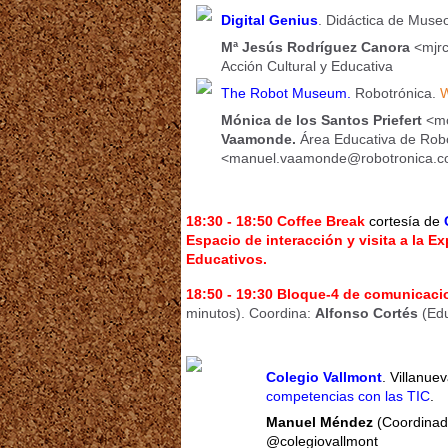
Digital Genius
. Didáctica de Muse
Mª Jesús Rodríguez Canora
<mjrc
Acción Cultural y Educativa
The Robot Museum.
Robotrónica.
Mónica de los Santos Priefert
<mo
Vaamonde.
Área Educativa de Rob
<manuel.vaamonde@robotronica.
18:30 - 18:50
Coffee Break
cortesía de
Espacio de interacción y visita a la 
Educativos.
18:50 - 19:30 Bloque-4 de comunicaci
minutos).
Coordina:
Alfonso Cortés
(Edu
Colegio Vallmont
. Villanue
competencias con las TIC
.
Manuel Méndez
(Coordinad
@colegiovallmont