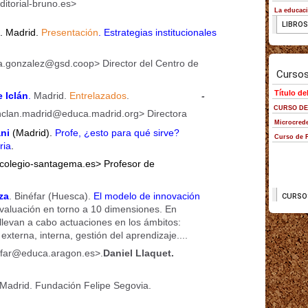
ditorial-bruno.es>
.
Madrid.
Presentación
. Estrategias institucionales
a.gonzalez@gsd.coop> Director del Centro de
 Iclán
.
Madrid.
Entrelazados
.
-
nclan.madrid@educa.madrid.org> Directora
ni
(Madrid).
Profe, ¿esto para qué sirve?
ria
.
colegio-santagema.es> Profesor de
za
. Binéfar (Huesca).
El modelo de innovación
evaluación en torno a 10 dimensiones. En
 llevan a cabo actuaciones en los ámbitos:
xterna, interna, gestión del aprendizaje....
far@educa.aragon.es>.
Daniel Llaquet.
Madrid. Fundación Felipe Segovia.