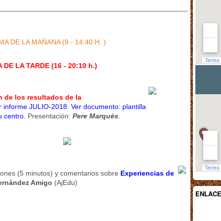
 DE LA MAÑANA (9 - 14:40 H. )
E LA TARDE (16 - 20:10 h.)
 de los resultados de la
r informe JULIO-2018
.
Ver documento: plantilla
u centro.
Presentación:
Pere Marquès
.
iones (5 minutos) y comentarios sobre
Experiencias de
ernández Amigo
(AjEdu)
ENLAC