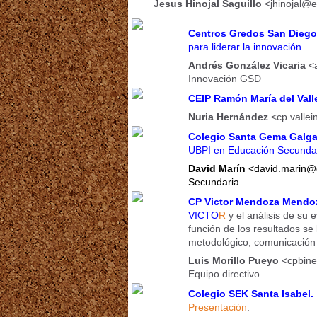
Jesus Hinojal Saguillo
<jhinojal@e
Centros Gredos San Diego
para liderar la innovación
.
Andrés González Vicaria
<
Innovación GSD
CEIP Ramón María del Valle
Nuria Hernández
<cp.vallei
Colegio Santa Gema Galga
UBPI en Educación Secunda
David Marín
<david.marin@
Secundaria.
CP Victor Mendoza Mendo
VICTO
R
y el análisis de su 
función de los resultados se
metodológico, comunicación e
Luis Morillo Pueyo
<cpbine
Equipo directivo.
Colegio SEK Santa Isabel.
Presentación
.