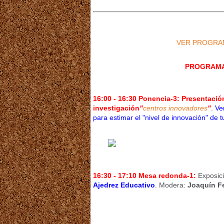
VER PROGRAMA
PROGRAMA D
16:00 - 16:30
Ponencia-3: Presentación
investigación
"
centros innovadores
"
.
Ve
para estimar el "nivel de innovación" de t
16:30 - 17:10 Mesa redonda-1:
Exposic
Ajedrez Educativo
. Modera:
Joaquín F