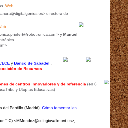
os.
Web
.
anora@digitalgenius.es> directora de
Web
.
nica.priefert@robotronica.com> y
Manuel
otrónica
com>
CECE
y
Banco de Sabadell
.
Exposición de Recursos
ones de centros innovadores y de referencia
(en 6
caTribu y Utopías Educativas)
va del Pardillo (Madrid).
Cómo fomentar las
or TIC) <MMendez@colegiovallmont.es>,