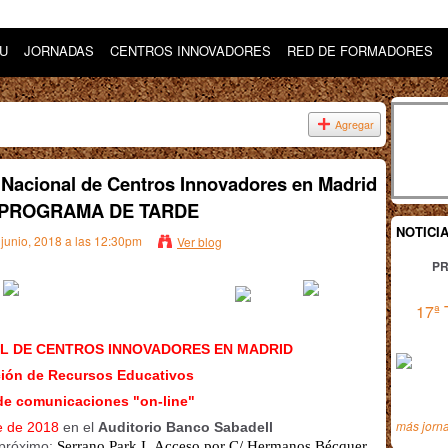
DU
JORNADAS
CENTROS INNOVADORES
RED DE FORMADORES
Agregar
o Nacional de Centros Innovadores en Madrid
8) PROGRAMA DE TARDE
NOTICI
 junio, 2018 a las 12:30pm
Ver blog
PR
17ª 
L DE CENTROS INNOVADORES EN MADRID
ción de Recursos Educativos
de comunicaciones "on-line"
más jorn
e de 2018
en el
Auditorio Banco Sabadell
próximo:
Serrano Park I.
Acceso por C/ Hermanos Bécquer.