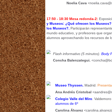
Noelia Cava
<noelia.cava@
17:50 - 18:30 Mesa redonda-2:
Exposic
y Museos: ¿Qué ofrecen los Museos?
los Museos?.
Participarán representant
mundo educativo, y profesores que organ
alumnos aprovechando los recursos de 
Flash informativo (5 minutos).
Body P
Concha Balenzategui.
<concha@bod
Museo Thyssen.
Madrid.
Presenta
Ana Andrés Cristobal
<aandres@mu
Colegio Valle del Miro
. Valdemoro
alumnos de 6º
Carolina Álvarez
<carolina.alvarez