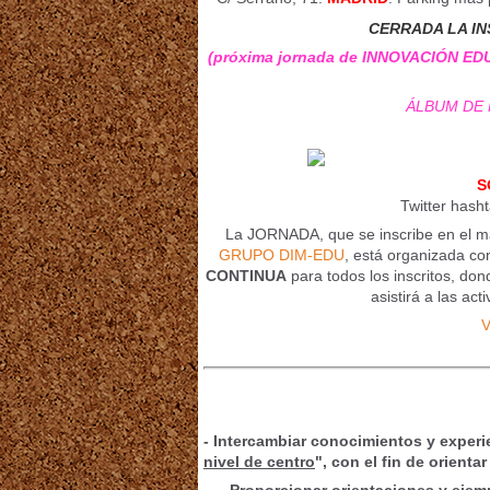
CERRADA LA IN
(próxima jornada de INNOVACIÓN EDU
ÁLBUM DE
S
Twitter hash
La JORNADA, que se inscribe en el m
GRUPO DIM-EDU
, está organizada c
CONTINUA
para todos los inscritos, do
asistirá a las ac
V
- Intercambiar conocimientos y experi
nivel de centro
", con el fin de orient