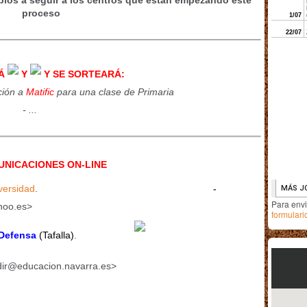
plos a seguir a los centros que están empezando este
proceso
Á
Y
Y SE SORTEARÁ:
ción a
Matific
para una clase de Primaria
- ...
NICACIONES ON-LINE
iversidad
.
-
Para env
hoo.es>
formulari
 Defensa
(Tafalla)
.
dir@educacion.navarra.es>