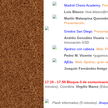
Madrid Chess Academy.
Pre
Luis Blasco
<luis.blasco@
Martín Malaspina Queved
Presentación
.
Gredos San Diego.
Presenta
Andrés González Vicaria
<
Innovación GSD
Ajedrez con cabeza
.
Web
.
P
Pedro M. Vicente
<jugamos
AjEdu.
Web
.
Ajedrez, gran r
Joaquín Fernández Amigo
17:10 - 17:50 Bloque-3 de comunicaci
minutos).
Coordina:
Virgilio Marco
(Educ
Fl
ash informativo (5 minutos).
Anaya