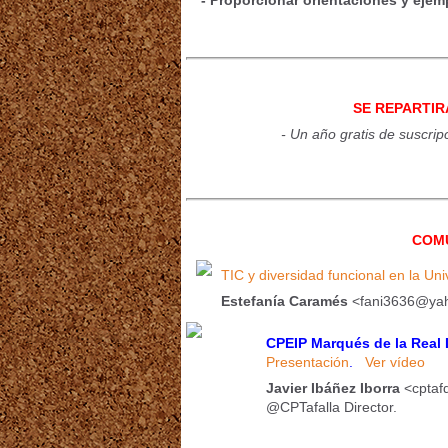
- Proporcionar orientaciones y ejem
SE REPARTIR
- Un año gratis de suscrip
COMU
TIC y diversidad funcional en la Un
Estefanía Caramés
<fani3636@ya
CPEIP Marqués de la Real
Presentación
.
Ver vídeo
Javier Ibáñez Iborra
<cptaf
@CPTafalla Director.