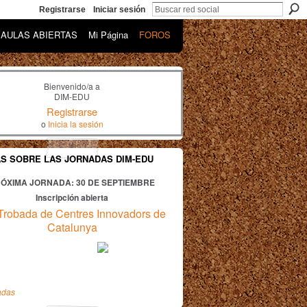
Registrarse
Iniciar sesión
AULAS ABIERTAS
Mi Página
FOROS
Bienvenido/a a
DIM-EDU
Registrarse
o
Inicia la sesión
AS SOBRE LAS JORNADAS DIM-EDU
ÓXIMA JORNADA: 30
DE SEPTIEMBRE
Inscripción abierta
Trobada de Centres Innovadors de
Catalunya
adas