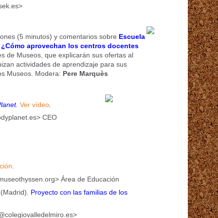
sek.es>
iones
(5 minutos)
y comentarios sobre
Escuela
 ¿Cómo aprovechan los centros docentes
es de Museos, que explicarán sus ofertas al
izan actividades de aprendizaje para sus
los Museos. Modera:
Pere Marquès
lanet.
Ver vídeo
.
yplanet.es> CEO
ción
.
seothyssen.org> Área de Educación
 (Madrid).
Proyecto con las familias de los
@colegiovalledelmiro.es>