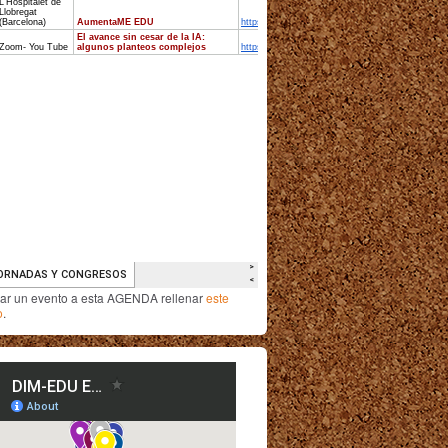
iar un evento a esta AGENDA rellenar
este
o
.