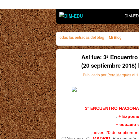
DIM-E
Todas las entradas del blog
Mi Blog
Así fue: 3ª Encuentr
(20 septiembre 201
Publicado por
Pere Marquès
el 1
3º ENCUENTRO NACIONA
.
+ Exposi
+ espacio 
jueves 20 de septiembr
C/ Serrano, 71.
MADRID
. Parking más 