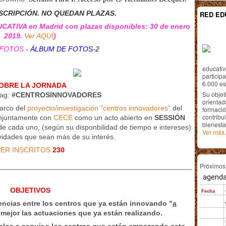
SCRIPCIÓN. NO QUEDAN PLAZAS.
RED ED
CATIVA en Madrid con plazas disponibles: 30 de enero
2019.
Ver AQUÍ
)
 FOTOS
-
ÁLBUM DE FOTOS-2
educativ
particip
6.000 est
OBRE LA JORNADA
Su objet
tag
:
#CENTROSINNOVADORES
orientada
arco del
proyecto/investigación "centros innovadores"
del
formació
contribui
onjuntamente con
CECE
como un acto abierto en
SESSIÓN
bienesta
nde cada uno, (según su disponbilidad de tiempo e intereses)
Ver más.
tividades que sean más de su interés.
ER INSCRITOS
230
Próximo
OBJETIVOS
encias entre los centros que ya están innovando "
a
ar mejor las actuaciones que ya están realizando.