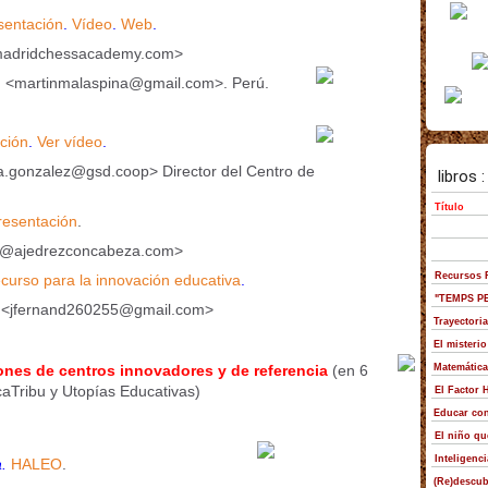
sentación
.
Vídeo
.
Web
.
madridchessacademy.com>
o
<martinmalaspina@gmail.com>. Perú.
ción
.
Ver vídeo
.
a.gonzalez@gsd.coop> Director del Centro de
resentación
.
@ajedrezconcabeza.com>
ecurso para la innovación educativa
.
<jfernand260255@gmail.com>
ones de centros innovadores y de referencia
(en 6
aTribu y Utopías Educativas)
.
HALEO
.