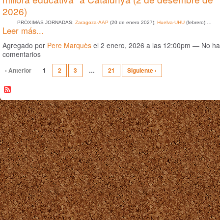
2026)
PRÓXIMAS JORNADAS:
Zaragoza-AAP
(20 de enero 2027);
Huelva-UHU
(febrero);…
Leer más...
Agregado por
Pere Marquès
el 2 enero, 2026 a las 12:00pm — No h
comentarios
‹ Anterior
1
2
3
…
21
Siguiente ›