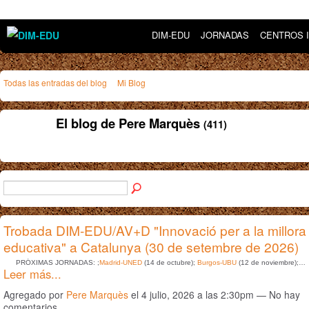
DIM-EDU
JORNADAS
CENTROS 
Todas las entradas del blog
Mi Blog
El blog de Pere Marquès
(411)
Trobada DIM-EDU/AV+D "Innovació per a la millora
educativa" a Catalunya (30 de setembre de 2026)
PRÓXIMAS JORNADAS: ;
Madrid-UNED
(14 de octubre);
Burgos-UBU
(12 de noviembre);…
Leer más...
Agregado por
Pere Marquès
el 4 julio, 2026 a las 2:30pm — No hay
comentarios