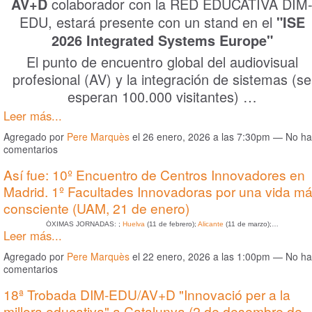
colaborador con la RED EDUCATIVA DIM
AV+D
EDU, estará presente con un stand en el
"ISE
2026 Integrated Systems Europe"
El punto de encuentro global del audiovisual
profesional (AV) y la integración de sistemas (se
esperan 100.000 visitantes) …
Leer más...
Agregado por
Pere Marquès
el 26 enero, 2026 a las 7:30pm — No h
comentarios
Así fue: 10º Encuentro de Centros Innovadores en
Madrid. 1º Facultades Innovadoras por una vida m
consciente (UAM, 21 de enero)
ÓXIMAS JORNADAS: ;
Huelva
(11 de febrero);
Alicante
(11 de marzo);…
Leer más...
Agregado por
Pere Marquès
el 22 enero, 2026 a las 1:00pm — No h
comentarios
18ª Trobada DIM-EDU/AV+D "Innovació per a la
millora educativa" a Catalunya (2 de desembre de