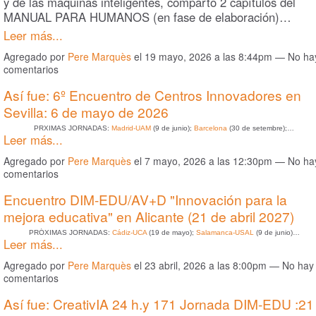
y de las máquinas inteligentes, comparto 2 capítulos del
MANUAL PARA HUMANOS (en fase de elaboración)…
Leer más...
Agregado por
Pere Marquès
el 19 mayo, 2026 a las 8:44pm — No ha
comentarios
Así fue: 6º Encuentro de Centros Innovadores en
Sevilla: 6 de mayo de 2026
PRXIMAS JORNADAS:
Madrid-UAM
(9 de junio);
Barcelona
(30 de setembre);…
Leer más...
Agregado por
Pere Marquès
el 7 mayo, 2026 a las 12:30pm — No ha
comentarios
Encuentro DIM-EDU/AV+D "Innovación para la
mejora educativa" en Alicante (21 de abril 2027)
PRÓXIMAS JORNADAS:
Cádiz-UCA
(19 de mayo);
Salamanca-USAL
(9 de junio)…
Leer más...
Agregado por
Pere Marquès
el 23 abril, 2026 a las 8:00pm — No hay
comentarios
Así fue: CreativIA 24 h.y 171 Jornada DIM-EDU :21