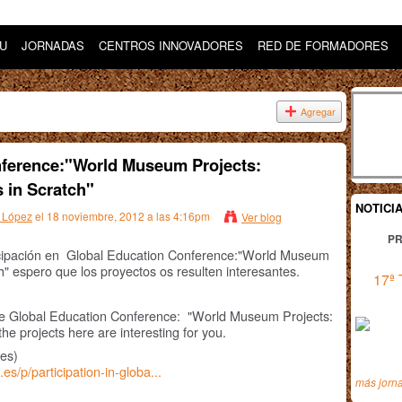
DU
JORNADAS
CENTROS INNOVADORES
RED DE FORMADORES
Agregar
nference:"World Museum Projects:
s in Scratch"
NOTICI
 López
el 18 noviembre, 2012 a las 4:16pm
Ver blog
PR
icipación en Global Education Conference:"World Museum
ch" espero que los proyectos os resulten interesantes.
17ª 
 the Global Education Conference: "World Museum Projects:
the projects here are interesting for you.
es)
s/p/participation-in-globa...
más jorn