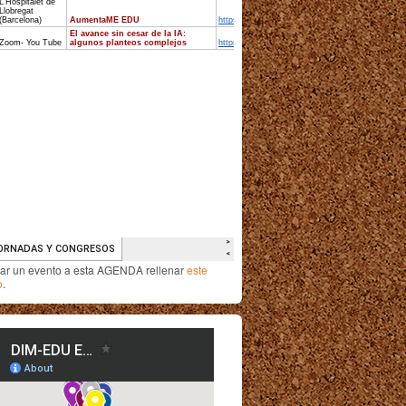
iar un evento a esta AGENDA rellenar
este
o
.