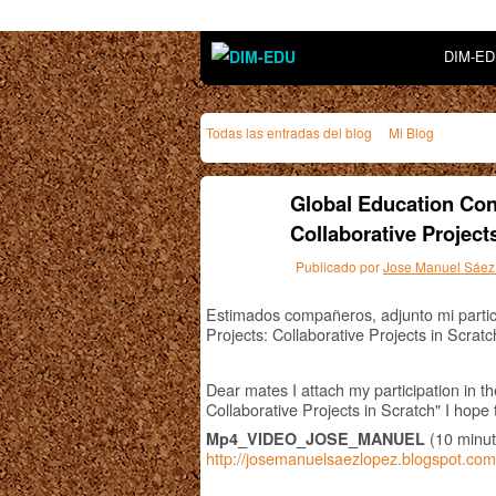
DIM-E
Todas las entradas del blog
Mi Blog
Global Education Co
Collaborative Project
Publicado por
Jose Manuel Sáez
Estimados compañeros, adjunto mi part
Projects: Collaborative Projects in Scrat
Dear mates I attach my participation in
Collaborative Projects in Scratch" I hope 
(10 minut
Mp4_VIDEO_JOSE_MANUEL
http://josemanuelsaezlopez.blogspot.com.e