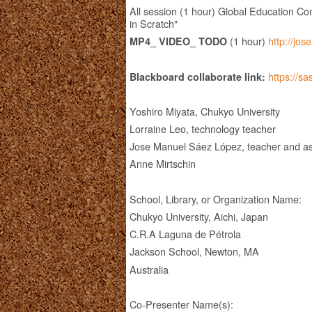
All session (1 hour) Global Education C
in Scratch"
(1 hour)
http://jo
MP4_ VIDEO_ TODO
https://sa
Blackboard collaborate link:
Yoshiro Miyata, Chukyo University
Lorraine Leo, technology teacher
Jose Manuel Sáez López, teacher and ass
Anne Mirtschin
School, Library, or Organization Name:
Chukyo University, Aichi, Japan
C.R.A Laguna de Pétrola
Jackson School, Newton, MA
Australia
Co-Presenter Name(s):