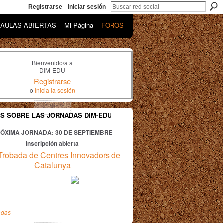
Registrarse
Iniciar sesión
AULAS ABIERTAS
Mi Página
FOROS
Bienvenido/a a
DIM-EDU
Registrarse
o
Inicia la sesión
AS SOBRE LAS JORNADAS DIM-EDU
ÓXIMA JORNADA: 30
DE SEPTIEMBRE
Inscripción abierta
Trobada de Centres Innovadors de
Catalunya
adas