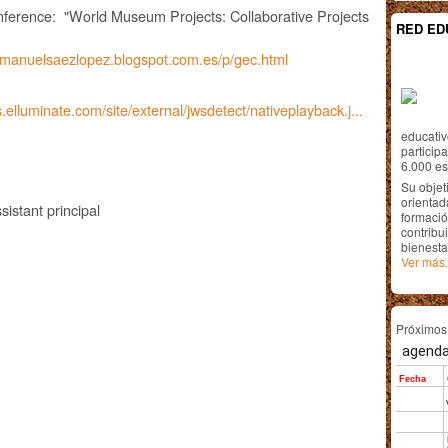
onference: "World Museum Projects: Collaborative Projects
RED ED
semanuelsaezlopez.blogspot.com.es/p/gec.html
s.elluminate.com/site/external/jwsdetect/nativeplayback.j...
educativ
particip
6.000 est
Su objet
orientada
istant principal
formació
contribui
bienesta
Ver más.
Próximo