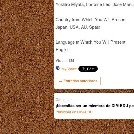
Yoshiro Miyata, Lorraine Leo, Jose Manu
Country from Which You Will Present:
Japan, USA, AU, Spain
Language in Which You Will Present:
English
Visitas:
125
MySpace
← Entradas anteriores
Comentar
¡Necesitas ser un miembro de DIM-EDU pa
Participar en DIM-EDU