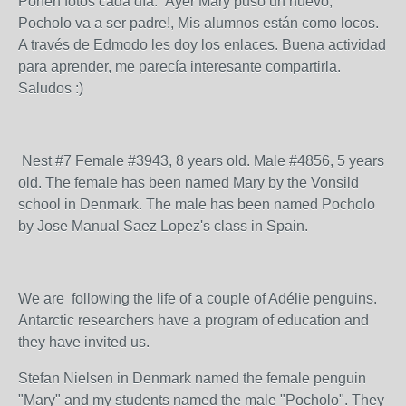
Ponen fotos cada día. Ayer Mary puso un huevo,
Pocholo va a ser padre!, Mis alumnos están como locos.
A través de Edmodo les doy los enlaces. Buena actividad
para aprender, me parecía interesante compartirla.
Saludos :)
Nest #7 Female #3943, 8 years old. Male #4856, 5 years
old. The female has been named Mary by the Vonsild
school in Denmark. The male has been named Pocholo
by Jose Manual Saez Lopez's class in Spain.
We are following the life of a couple of Adélie penguins.
Antarctic researchers have a program of education and
they have invited us.
Stefan Nielsen in Denmark named the female penguin
"Mary" and my students named the male "Pocholo". They