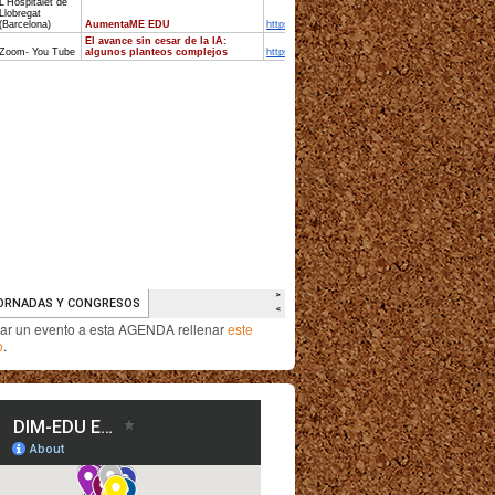
iar un evento a esta AGENDA rellenar
este
o
.