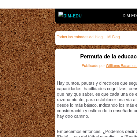
DIM-E
Todas las entradas del blog
Mi Blog
Permuta de la educac
Publicado por
Williams Basantes
Hay puntos, pautas y directrices que seg
capacidades, habilidades cognitivas, pe
que hay que saber, es que cada una de e
razonamiento, para establecer una vía 
desde lo más básico, indicando los más e
consideración y estima de lo enseñado por
hay otro camino.
Empecemos entonces. ¿Podemos decir que
[Pelé] —rey del fútbol mundial— o [Be