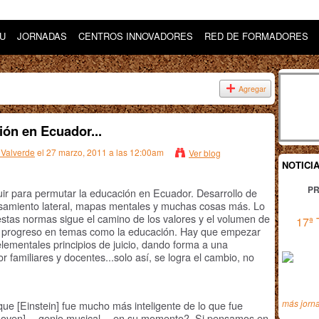
DU
JORNADAS
CENTROS INNOVADORES
RED DE FORMADORES
Agregar
ión en Ecuador...
 Valverde
el 27 marzo, 2011 a las 12:00am
Ver blog
NOTICI
PR
uir para permutar la educación en Ecuador. Desarrollo de
nsamiento lateral, mapas mentales y muchas cosas más. Lo
stas normas sigue el camino de los valores y el volumen de
17ª 
al progreso en temas como la educación. Hay que empezar
lementales principios de juicio, dando forma a una
 familiares y docentes...solo así, se logra el cambio, no
más jorn
 [Einstein] fue mucho más inteligente de lo que fue
ethoven] —genio musical— en su momento?. Si pensamos en