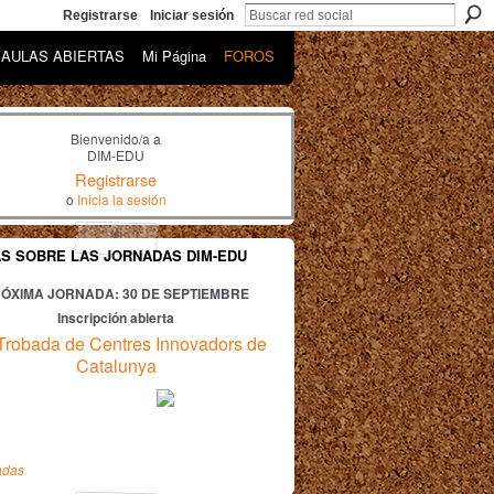
Registrarse
Iniciar sesión
AULAS ABIERTAS
Mi Página
FOROS
Bienvenido/a a
DIM-EDU
Registrarse
o
Inicia la sesión
AS SOBRE LAS JORNADAS DIM-EDU
ÓXIMA JORNADA: 30
DE SEPTIEMBRE
Inscripción abierta
Trobada de Centres Innovadors de
Catalunya
adas