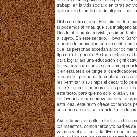
trabajo, en la vida social o en otras acti
aplicación de un tipo de inteligencia disti
Dicho de otro modo, [Einstein] no fue ma
sí podemos afirmar, que sus inteligenci
Desde otro punto de vista, es important
al sujeto. En este sentido, [Howard Gardn
modelo de educación que se centra en la
que las personas accedan al conocimient
tipo de inteligencia. Se trata entonces, d
para lograr así una educación significat
innovadoras que privilegien la comprens
bien esta tesis se dirige a los educador
demandan permanentemente a la escuela 
les permitan a sus hijos el desarrollo de e
la tesis, pone en manos de los profesion
este texto, para que no solo lo lean y se
los jóvenes de una nueva manera de apre
esta idea, este texto ofrece contenidos 
se puede acceder al conocimiento de los 
Así tratamos de definir el rol que debe
los maestros, compañeros y/o padres de f
valores y el atender a la diversidad de 
una, cuáles son las estrategias inteligen