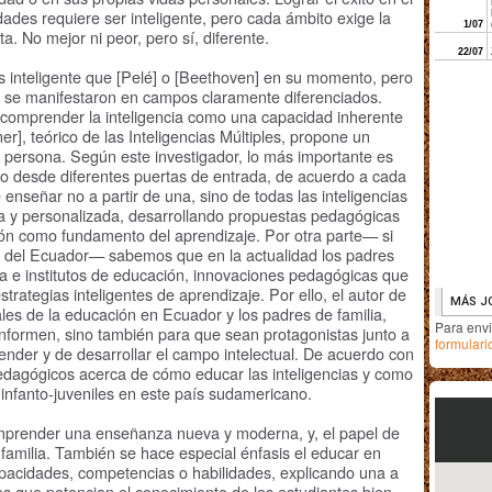
vidades requiere ser inteligente, pero cada ámbito exige la
nta. No mejor ni peor, pero sí, diferente.
s inteligente que [Pelé] o [Beethoven] en su momento, pero
as se manifestaron en campos claramente diferenciados.
e comprender la inteligencia como una capacidad inherente
er], teórico de las Inteligencias Múltiples, propone un
 persona. Según este investigador, lo más importante es
o desde diferentes puertas de entrada, de acuerdo a cada
e enseñar no a partir de una, sino de todas las inteligencias
iva y personalizada, desarrollando propuestas pedagógicas
ión como fundamento del aprendizaje. Por otra parte— si
es del Ecuador— sabemos que en la actualidad los padres
e institutos de educación, innovaciones pedagógicas que
strategias inteligentes de aprendizaje. Por ello, el autor de
ales de la educación en Ecuador y los padres de familia,
Para env
 informen, sino también para que sean protagonistas junto a
formulari
nder y de desarrollar el campo intelectual. De acuerdo con
pedagógicos acerca de cómo educar las inteligencias y como
infanto-juveniles en este país sudamericano.
 emprender una enseñanza nueva y moderna, y, el papel de
amilia. También se hace especial énfasis el educar en
capacidades, competencias o habilidades, explicando una a
tes que potencian el conocimiento de los estudiantes bien