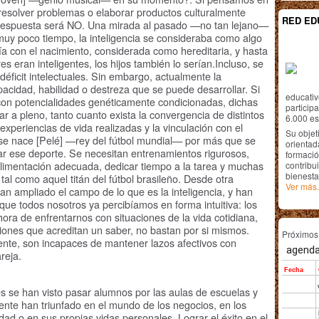
resolver problemas o elaborar productos culturalmente
RED ED
la respuesta será NO. Una mirada al pasado —no tan lejano—
uy poco tiempo, la inteligencia se consideraba como algo
enía con el nacimiento, considerada como hereditaria, y hasta
s eran inteligentes, los hijos también lo serían.Incluso, se
déficit intelectuales. Sin embargo, actualmente la
acidad, habilidad o destreza que se puede desarrollar. Si
educativ
on potencialidades genéticamente condicionadas, dichas
particip
ar a pleno, tanto cuanto exista la convergencia de distintos
6.000 est
experiencias de vida realizadas y la vinculación con el
Su objet
se nace [Pelé] —rey del fútbol mundial— por más que se
orientada
ar ese deporte. Se necesitan entrenamientos rigurosos,
formació
limentación adecuada, dedicar tiempo a la tarea y muchas
contribui
bienesta
tal como aquel titán del fútbol brasileño. Desde otra
Ver más.
an ampliado el campo de lo que es la inteligencia, y han
ue todos nosotros ya percibíamos en forma intuitiva: los
ora de enfrentarnos con situaciones de la vida cotidiana,
aciones que acreditan un saber, no bastan por si mismos.
Próximo
ente, son incapaces de mantener lazos afectivos con
reja.
se han visto pasar alumnos por las aulas de escuelas y
ente han triunfado en el mundo de los negocios, en los
lidad o en sus propias vidas personales. Lograr el éxito en el