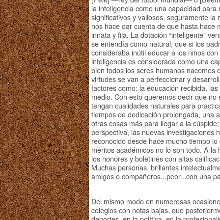
la inteligencia como una capacidad para 
significativos y valiosos, seguramente 
nos hace dar cuenta de que hasta hace m
innata y fija. La dotación “inteligente” v
se entendía como natural; que si los padre
consideraba inútil educar a los niños con 
inteligencia es considerada como una cap
bien todos los seres humanos nacemos c
virtudes se van a perfeccionar y desarroll
factores como: la educación recibida, las 
medio. Con esto queremos decir que no 
tengan cualidades naturales para practic
tiempos de dedicación prolongada, una a
otras cosas más para llegar a la cúspide; 
perspectiva, las nuevas investigaciones h
reconocido desde hace mucho tiempo lo q
méritos académicos no lo son todo. A la h
los honores y boletines con altas calific
Muchas personas, brillantes intelectualm
amigos o compañeros...peor...con una pa
Del mismo modo en numerosas ocasiones 
colegios con notas bajas, que posteriorm
deportes, en la política, en la profesiona