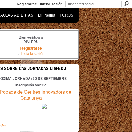
Registrarse
Iniciar sesión
AULAS ABIERTAS
Mi Página
FOROS
Bienvenido/a a
DIM-EDU
Registrarse
o
Inicia la sesión
AS SOBRE LAS JORNADAS DIM-EDU
ÓXIMA JORNADA: 30
DE SEPTIEMBRE
Inscripción abierta
Trobada de Centres Innovadors de
Catalunya
adas