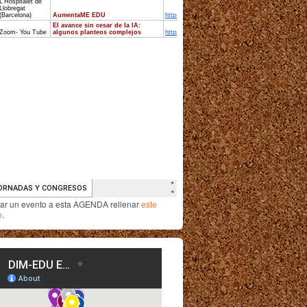
iar un evento a esta AGENDA rellenar
este
o
.