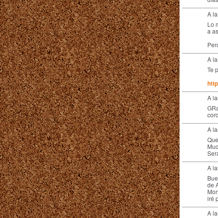
A l
Lo 
a a
Per
A l
Te 
htt
A l
GRa
cor
A l
Que
Muc
Ser
A l
Buen
de 
Mon
iré
A l