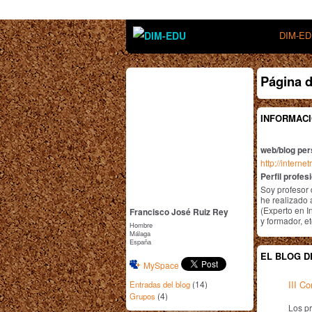
DIM-E
Página d
INFORMACI
web/blog per
http://intern
Perfil profes
Soy profesor 
he realizado 
(Experto en I
Francisco José Ruiz Rey
y formador, et
Hombre
Málaga
España
EL BLOG D
MySpace
(14)
III C
Entradas del blog
(4)
Grupos
Los pr