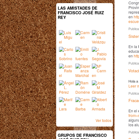
Congre
Provin
LAS AMISTADES DE
repres
FRANCISCO JOSÉ RUIZ
en
htt
REY
escue
Public
Siste
En la 
educa
en
ht
Public
Votac
Hola a
Leer m
Public
Fraca
En el
from=
alguna
Ver todos
los a
Public
GRUPOS DE FRANCISCO