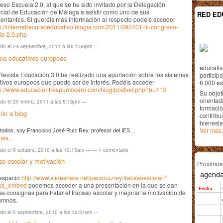
so Escuela 2.0, al que se he sido invitado por la Delegación
cial de Educación de Málaga a asistir como uno de sus
RED ED
entantes. Si queréis más información al respecto podéis acceder
p://internetrecursoeducativo.blogia.com/2011/092401-iii-congreso-
la-2.0.php
ado el 24 septiembre, 2011 a las 1:56pm —
ma educativos europeos
educativ
Revista Educación 3.0 he realizado una aportación sobre los sistemas
particip
tivos europeos que puede ser de interés. Podéis acceder
6.000 est
tp://www.educaciontrespuntocero.com/blog/postver.php?p=413
Su objet
orientada
ado el 20 enero, 2011 a las 5:18pm —
formació
ión a blog
contribui
bienesta
Ver más.
 todos, soy Francisco José Ruiz Rey. profesor del IES…
ás...
ado el 9 octubre, 2010 a las 10:15am — —
1
comentario
so escolar y motivación
Próximo
 espacio
http://www.slideshare.net/pacoruizrey/fracasoescolar?
ss_embed
podemos acceder a una presentación en la que se dan
s consignas para tratar el fracaso escolar y mejorar la motivación de
lumnos.
ado el 5 septiembre, 2010 a las 12:51pm —