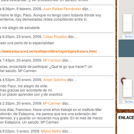
as 8:36pm, 9 febrero, 2009,
Juan Rafael Fernández
dijo…
mismo te digo, Paco. Aunque no tengo claro todavía dónde voy
sentarme, hay demasiadas redes compitiendo entre sí.
o me alegro de saludarte.
as 6:20pm, 23 enero, 2009,
César Poyatos
dijo…
paso una perla de tu especialidad:
p://www.educared.net/softwarelibre/reportajes/kstars.html
as 7:43pm, 20 enero, 2009,
Mª Carmen
dijo…
cias, encantada de participar. ¿Qué te go que hacer? Un
dial saludo. Mª Carmen
as 4:53pm, 20 enero, 2009,
Angel Sobrino
dijo…
rido Paco, me alegro de oirte.
has gracias por acordarte de mí.
á un placer aprender con y de vosotros
as 2:33pm, 20 enero, 2009,
Mª Carmen
dijo…
os días, Francisco. Hace unos años trabajé en el instituto Mar
Arborán, de Estepona, me parece que era una extensión del
ENLAC
terroso, y y guardo un recuerdo muy grato. En el mes de marzo
 por Estepona. Un saludo. Mª Carmen
as 9:02pm, 3 enero, 2009,
Merce Batlle
dijo…