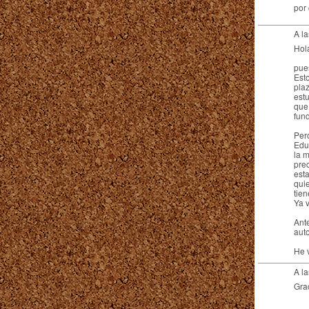
por 
A l
Hol
pue
Est
pla
est
que 
fun
Per
Edu
la m
pre
est
qui
tien
Ya 
Ante
aut
He v
A l
Gra