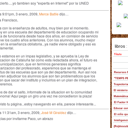
cierto.....yo tambien soy "experta en Internet" por la UNED
as 9:01pm, 3 enero, 2009,
Merce Batlle
dijo…
a Francisco,
s con la enseñanza de adultos, muy bien por el momento.
oy en una escuela del departamento de educacion ocupando mi
za de funcionaria desde hace dos años, en comision de servicio
uve los cuatro años anteriores. Con los alumnos, mucho mejor
en la enseñanza obliatoria...ya nadie viene obligado y eso es
damental.
o estamos en un impas legislativo, y se aprueba la Ley de
cacion de Cataluña tal como esta redactada ahora, el futuro es
unicipalizacion, que en terminos generales significa
carizacion del profesorado, esperemos que se mantenga el
atus de las escuelas que son ya del departamento. Aun así nos
eren adjudicar los alumnos que son tan problematicos que los
en que sacar del instituto y incluirlos en un plan de integracion,
veremos.
s de dar el salto, informate de la situacion en tu comunidad
onoma! Aquí pego un giro una vez me concedieron la plaza!
isto tu página...estoy navegando en ella, parece interesante...
as 11:31am, 3 enero, 2009,
José M Giraldez
dijo…
cias por invitarme Paco, un abrazo