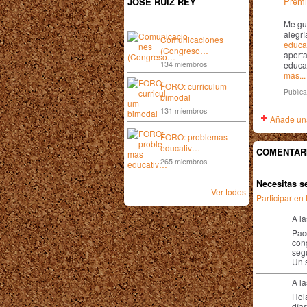
Premi
JOSÉ RUIZ REY
Me gu
alegrí
Comunicaciones
educa
(Congreso…
aporta
134 miembros
educat
más...
FORO: curriculum
Publica
bimodal
131 miembros
Añade una
FORO: problemas
educativ…
COMENTARI
265 miembros
Necesitas s
Ver todos
Participar e
A l
Pac
con
segu
Un 
A la
Hol
días