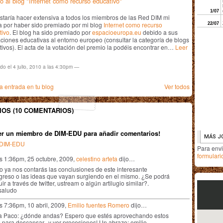
o al blog "Internet como recurso educativo"
staría hacer extensiva a todos los miembros de las Red DIM mi
a por haber sido premiado por mi blog
Internet como recurso
tivo
. El blog ha sido premiado por
espacioeuropa.eu
debido a sus
ciones educativas al entorno europeo (consultar la categoría de blogs
ivos). El acta de la votación del premio la podéis encontrar en…
Leer
do el 4 julio, 2010 a las 4:30pm —
 entrada en tu blog
Ver todos
OS (10 COMENTARIOS)
er un miembro de DIM-EDU para añadir comentarios!
n DIM-EDU
Para env
formulari
as 1:36pm, 25 octubre, 2009,
celestino arteta
dijo…
o ya nos contarás las conclusiones de este interesante
greso o las ideas que vayan surgiendo en el mismo. ¿Se podrá
ir a través de twitter, ustream o algún artilugio similar?.
saludo
s 7:36pm, 10 abril, 2009,
Emilio fuentes Romero
dijo…
a Paco: ¿dónde andas? Espero que estés aprovechando estos
 para descansar...y ver procesiones! Un abrazo: emilio