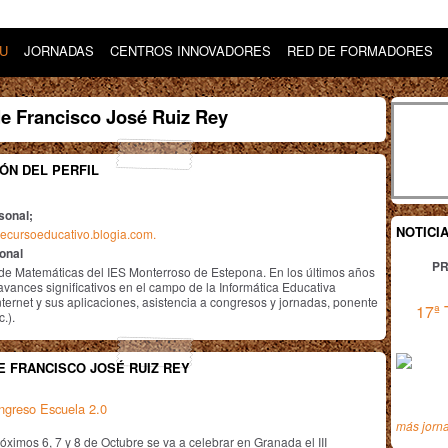
DU
JORNADAS
CENTROS INNOVADORES
RED DE FORMADORES
e Francisco José Ruiz Rey
ÓN DEL PERFIL
sonal;
NOTICI
etrecursoeducativo.blogia.com.
ional
PR
de Matemáticas del IES Monterroso de Estepona. En los últimos años
avances significativos en el campo de la Informática Educativa
nternet y sus aplicaciones, asistencia a congresos y jornadas, ponente
17ª 
c.).
E FRANCISCO JOSÉ RUIZ REY
ongreso Escuela 2.0
más jorn
óximos 6, 7 y 8 de Octubre se va a celebrar en Granada el III