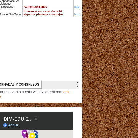
iar un evento a esta AGENDA rellenar
este
o
.