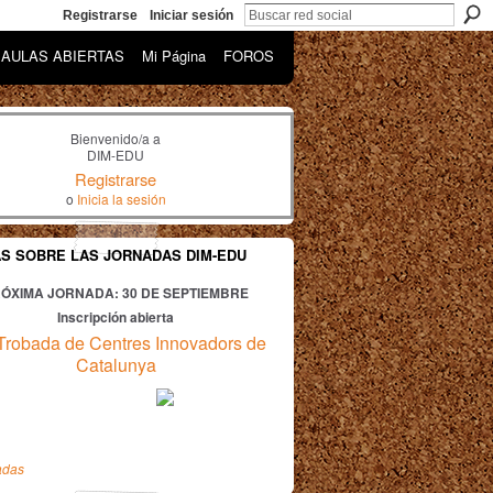
Registrarse
Iniciar sesión
AULAS ABIERTAS
Mi Página
FOROS
Bienvenido/a a
DIM-EDU
Registrarse
o
Inicia la sesión
AS SOBRE LAS JORNADAS DIM-EDU
ÓXIMA JORNADA: 30
DE SEPTIEMBRE
Inscripción abierta
Trobada de Centres Innovadors de
Catalunya
adas