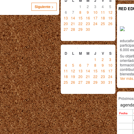
D
L
M
M
J
V
S
1
2
3
4
5
Siguiente >
RED ED
6
7
8
9
10
11
12
13
14
15
16
17
18
19
20
21
22
23
24
25
26
27
28
29
30
educativ
julio
2010
particip
6.000 est
D
L
M
M
J
V
S
Su objet
1
2
3
orientada
formació
4
5
6
7
8
9
10
contribui
11
12
13
14
15
16
17
bienesta
18
19
20
21
22
23
24
Ver más.
25
26
27
28
29
30
31
Próximo