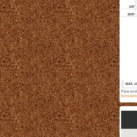
Para env
formulari