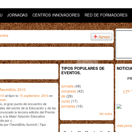
DU
JORNADAS
CENTROS INNOVADORES
RED DE FORMADORES
entos
Agregar
TIPOS POPULARES DE
NOTICI
EVENTOS.
PR
jornada
(48)
ITworldEdu 2010
congreso
(42)
17ª 
010
at 6pm to
15 septiembre, 2010
en
de
(28)
emio
curso
(17)
u, el gran punto de encuentro de
jornadas
(16)
ales del sector de la Educación y de las
onvocado la tercera edición del Premio
Ver todos
u a la Mejor Solución Educativa
ada por c
…
junio
2010
o por ITworldEdu Summit | Tipo:
más jorn