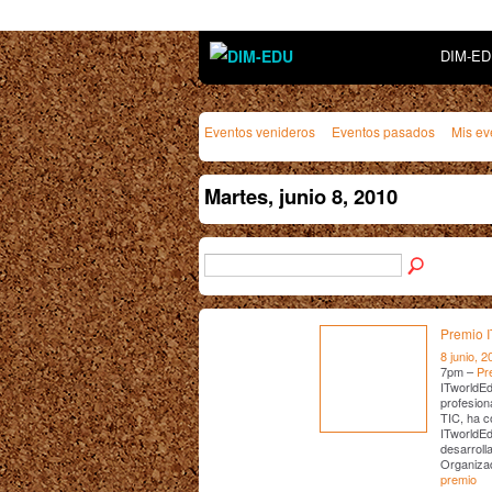
DIM-E
Eventos venideros
Eventos pasados
Mis ev
Martes, junio 8, 2010
Premio 
8 junio, 2
7pm –
Pr
ITworldEd
profesion
TIC, ha c
ITworldEd
desarroll
Organizad
premio