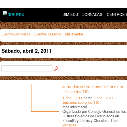
DIM-EDU
JORNADAS
CENTROS 
Eventos venideros
Eventos pasados
Mis eventos
Sábado, abril 2, 2011
Jornades sobre idees i criteris per
utilitzar les TIC
1 abril, 2011
hasta
2 abril, 2011
–
Jornades sobre les TIC
més informació
Organizado por Consejo General de los
Ilustres Colegios de Licenciados en
Filosofia y Letras y CIencias | Tipo:
jornadas