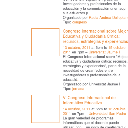
Investigadores y profesionales de la
educación y la comunicación unen aquí
sus esfuerzos p
…
Organizado por
Paola Andrea Dellepian
Tipo:
congreso
Congreso Internacional sobre Mejo
Educativa y Ciudadanía Crítica:
recursos, estrategias y experiencias
13 octubre, 2011
at 6pm to
15 octubre,
2011
en 7pm –
Universitat Jaume I
El Congreso Internacional sobre "Mejor
educativa y ciudadanía crítica: recursos,
estrategias y experiencias", parte de la
necesidad de crear redes entre
investigadores y profesionales de la
educació
…
Organizado por Universitat Jaume I |
Tipo:
jornada
VI Congreso Internacional de
Informática Educativa
14 octubre, 2011
at 6pm to
16 octubre,
2011
en 7pm –
Universidad San Pedro
La gran variedad de programas
informáticos que el docente puede
utilizar con un poco de creatividad y