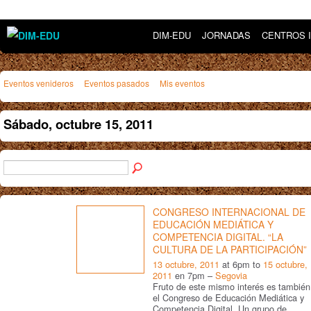
DIM-EDU
JORNADAS
CENTROS 
Eventos venideros
Eventos pasados
Mis eventos
Sábado, octubre 15, 2011
CONGRESO INTERNACIONAL DE
EDUCACIÓN MEDIÁTICA Y
COMPETENCIA DIGITAL. “LA
CULTURA DE LA PARTICIPACIÓN”
13 octubre, 2011
at 6pm to
15 octubre,
2011
en 7pm –
Segovia
Fruto de este mismo interés es también
el Congreso de Educación Mediática y
Competencia Digital. Un grupo de