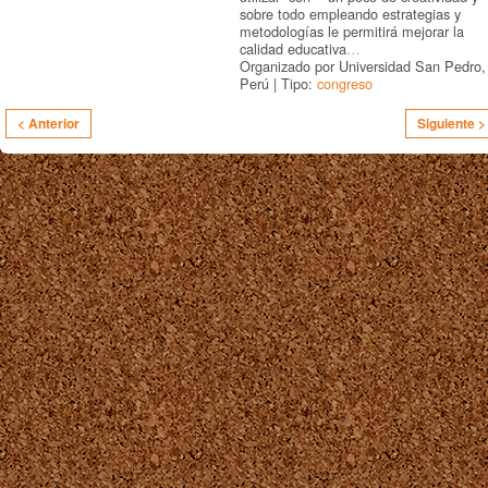
sobre todo empleando estrategias y
metodologías le permitirá mejorar la
calidad educativa
…
Organizado por Universidad San Pedro,
Perú | Tipo:
congreso
< Anterior
Siguiente >