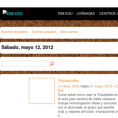
DIM-EDU
JORNADAS
CENTROS 
Eventos venideros
Eventos pasados
Mis eventos
Sábado, mayo 12, 2012
Viquiescoles
4 marzo, 2012
hasta
31 mayo, 2012
–
line
Curso sobre cómo usar la Viquipèdia en
el aula para centros de habla catalana.
Incluye homologación oficial y concurso
con el alumnado al grupo que escriba
más y mejores artículos. Inscripciones 
h
…