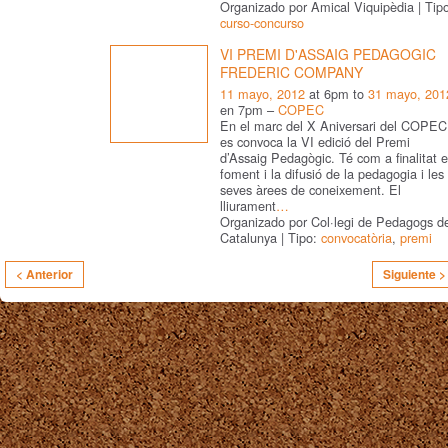
Organizado por Amical Viquipèdia | Tip
curso-concurso
VI PREMI D'ASSAIG PEDAGOGIC
FREDERIC COMPANY
11 mayo, 2012
at 6pm to
31 mayo, 201
en 7pm –
COPEC
En el marc del X Aniversari del COPEC
es convoca la VI edició del Premi
d’Assaig Pedagògic. Té com a finalitat e
foment i la difusió de la pedagogia i les
seves àrees de coneixement. El
lliurament
…
Organizado por Col·legi de Pedagogs d
Catalunya | Tipo:
convocatòria
,
premi
< Anterior
Siguiente >