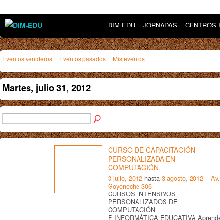
DIM-EDU
JORNADAS
CENTROS 
Eventos venideros
Eventos pasados
Mis eventos
Martes, julio 31, 2012
CURSO DE CAPACITACIÓN
PERSONALIZADA EN
COMPUTACIÓN
3 julio, 2012
hasta
3 agosto, 2012
–
Av.
Goyeneche 306
CURSOS INTENSIVOS
PERSONALIZADOS DE
COMPUTACIÓN
E INFORMÁTICA EDUCATIVA Aprend