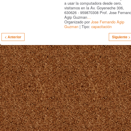
a usar la computadora desde cero,
visitamos en la Av. Goyeneche 306,
630626 - 959870308 Prof. Jose Fernan
Agip Guzman
…
Organizado por
Jose Fernando Agip
Guzman
| Tipo:
capacitación
< Anterior
Siguiente >