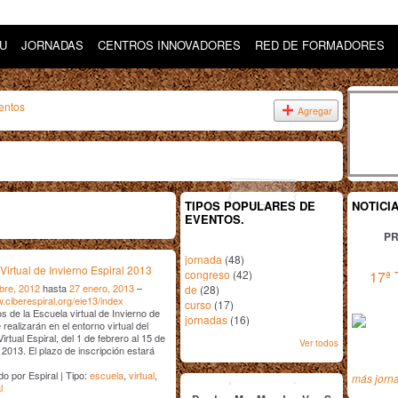
DU
JORNADAS
CENTROS INNOVADORES
RED DE FORMADORES
entos
Agregar
TIPOS POPULARES DE
NOTICI
EVENTOS.
PR
jornada
(48)
Virtual de Invierno Espiral 2013
congreso
(42)
17ª 
bre, 2012
hasta
27 enero, 2013
–
de
(28)
w.ciberespiral.org/eie13/index
curso
(17)
s de la Escuela virtual de Invierno de
jornadas
(16)
 realizarán en el entorno virtual del
rtual Espiral, del 1 de febrero al 15 de
Ver todos
2013. El plazo de inscripción estará
enero
2013
o por Espiral | Tipo:
escuela
,
virtual
,
más jorn
l