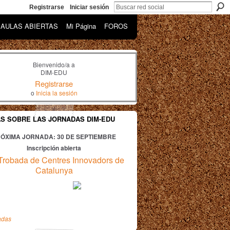
Registrarse
Iniciar sesión
AULAS ABIERTAS
Mi Página
FOROS
Bienvenido/a a
DIM-EDU
Registrarse
o
Inicia la sesión
AS SOBRE LAS JORNADAS DIM-EDU
ÓXIMA JORNADA: 30
DE SEPTIEMBRE
Inscripción abierta
Trobada de Centres Innovadors de
Catalunya
adas