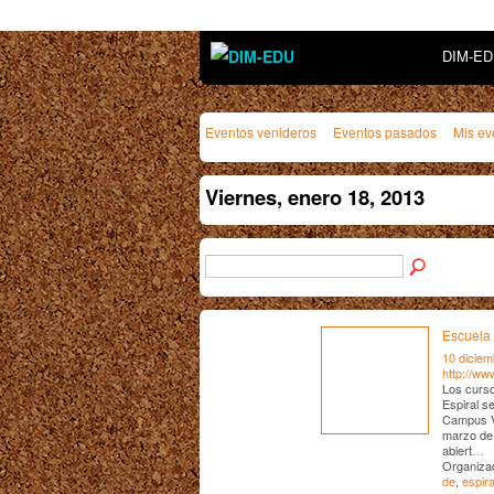
DIM-E
Eventos venideros
Eventos pasados
Mis ev
Viernes, enero 18, 2013
Escuela 
10 diciem
http://ww
Los curso
Espiral se
Campus Vi
marzo de 
abiert
…
Organizad
de
,
espira