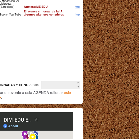
iar un evento a esta AGENDA rellenar
este
o
.