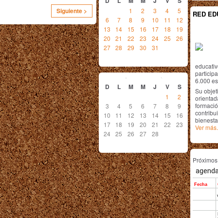
D
L
M
M
J
V
S
1
2
3
4
5
Siguiente >
RED ED
6
7
8
9
10
11
12
13
14
15
16
17
18
19
20
21
22
23
24
25
26
27
28
29
30
31
educativ
febrero
2013
particip
6.000 est
D
L
M
M
J
V
S
Su objet
1
2
orientada
formació
3
4
5
6
7
8
9
contribui
10
11
12
13
14
15
16
bienesta
17
18
19
20
21
22
23
Ver más.
24
25
26
27
28
Próximo