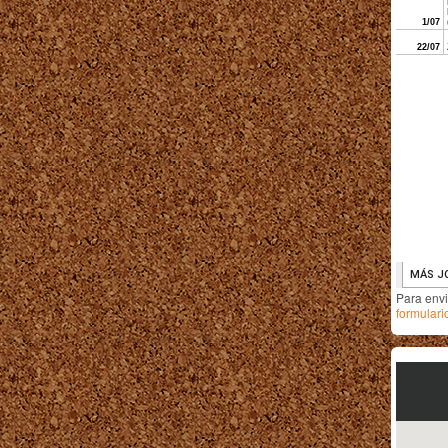
Para env
formulari