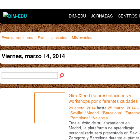
DIM-EDU
JORNADAS
CENTROS 
Eventos venideros
Eventos pasados
Mis eventos
Viernes, marzo 14, 2014
Gira Xtend de presentaciones y
workshops por diferentes ciudades
29 enero, 2014
hasta
25 marzo, 2014
–
"Sevilla" "Madrid" "Barcelona" "Zaragoz
"Pamplona" "Valencia"
Tras el éxito de su lanzamiento en
Madrid, la plataforma de aprendizaje
personalizado será presentada en Sevill
Zaragoza y Barcelona durante el primer