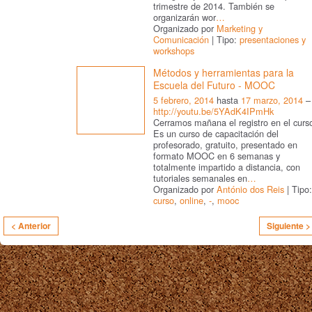
trimestre de 2014. También se
organizarán wor
…
Organizado por
Marketing y
Comunicación
| Tipo:
presentaciones y
workshops
Métodos y herramientas para la
Escuela del Futuro - MOOC
5 febrero, 2014
hasta
17 marzo, 2014
–
http://youtu.be/5YAdK4IPmHk
Cerramos mañana el registro en el curs
Es un curso de capacitación del
profesorado, gratuito, presentado en
formato MOOC en 6 semanas y
totalmente impartido a distancia, con
tutoriales semanales en
…
Organizado por
António dos Reis
| Tipo:
curso
,
online
,
-
,
mooc
< Anterior
Siguiente >