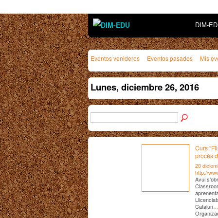
DIM-E
Eventos venideros
Eventos pasados
Mis ev
Lunes, diciembre 26, 2016
Curs “Fl
procés 
20 diciem
http://ww
Avui s'ob
Classroo
aprenentat
Llicenciat
Catalun
Organiza