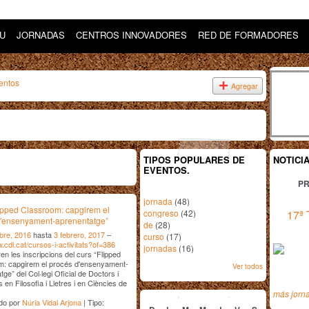
DU
JORNADAS
CENTROS INNOVADORES
RED DE FORMADORES
entos
Agregar
TIPOS POPULARES DE
NOTICI
EVENTOS.
PR
jornada
(48)
ipped Classroom: capgirem el
congreso
(42)
17ª 
d'ensenyament-aprenentatge”
de
(28)
bre, 2016
hasta
3 febrero, 2017
–
curso
(17)
w.cdl.cat/cursos-i-activitats?of=386
jornadas
(16)
ren les inscripcions del curs “Flipped
m: capgirem el procés d'ensenyament-
Ver todos
ge” del Col·legi Oficial de Doctors i
s en Filosofia i Lletres i en Ciències de
diciembre
2016
…
más jorn
do por
Núria Vidal Arjona
| Tipo: