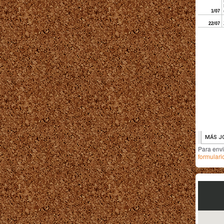
Para env
formulari