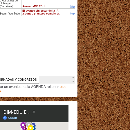
iar un evento a esta AGENDA rellenar
este
o
.