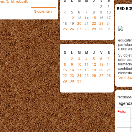
D
L
M
M
J
V
S
,
en
,
l'àmbit
,
educatiu
1
2
3
RED ED
Siguiente >
4
5
6
7
8
9
10
11
12
13
14
15
16
17
18
19
20
21
22
23
24
25
26
27
28
29
30
31
educativ
enero
2017
particip
6.000 est
D
L
M
M
J
V
S
Su objet
1
2
3
4
5
6
7
orientada
formació
8
9
10
11
12
13
14
contribui
15
16
17
18
19
20
21
bienesta
22
23
24
25
26
27
28
Ver más.
29
30
31
Próximo