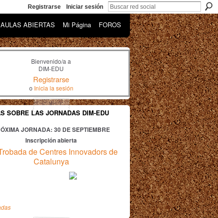
Registrarse
Iniciar sesión
AULAS ABIERTAS
Mi Página
FOROS
Bienvenido/a a
DIM-EDU
Registrarse
o
Inicia la sesión
AS SOBRE LAS JORNADAS DIM-EDU
ÓXIMA JORNADA: 30
DE SEPTIEMBRE
Inscripción abierta
Trobada de Centres Innovadors de
Catalunya
adas