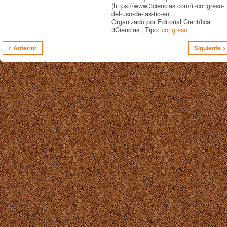
(https://www.3ciencias.com/ii-congreso-
del-uso-de-las-tic-en
…
Organizado por Editorial Científica
3Ciencias | Tipo:
congreso
< Anterior
Siguiente >