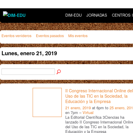
DIM-EDU
JORNADAS
CENTROS 
Eventos venideros
Eventos pasados
Mis eventos
Lunes, enero 21, 2019
II Congreso Internacional Online del
Uso de las TIC en la Sociedad, la
Educación y la Empresa
21 enero, 2019
at 6pm to
25 enero, 20
en 7pm –
Virtual
La Editorial Científica 3Ciencias ha
lanzado II Congreso Internacional Onlin
del Uso de las TIC en la Sociedad, la
Educación y la Empresa