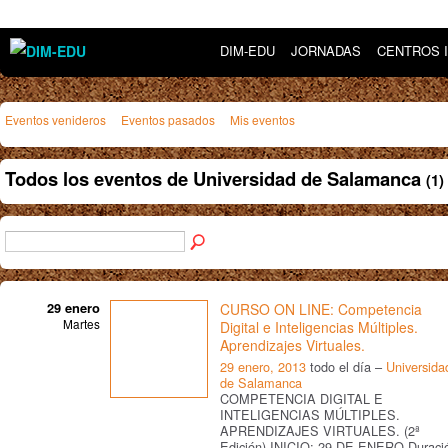
DIM-EDU
JORNADAS
CENTROS 
Eventos venideros
Eventos pasados
Mis eventos
Todos los eventos de Universidad de Salamanca
(1)
29 enero
CURSO ON LINE: Competencia
Martes
Digital e Inteligencias Múltiples.
Aprendizajes Virtuales.
29 enero, 2013
todo el día –
Universida
de Salamanca
COMPETENCIA DIGITAL E
INTELIGENCIAS MÚLTIPLES.
APRENDIZAJES VIRTUALES. (2ª
Edición) INICIO: 29 DE ENERO Duraci