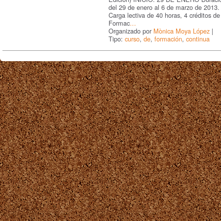
del 29 de enero al 6 de marzo de 2013.
Carga lectiva de 40 horas, 4 créditos de
Formac
…
Organizado por
Mònica Moya López
|
Tipo:
curso
,
de
,
formación
,
continua