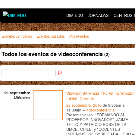
DIM-EDU
JORNADAS
CENTROS 
Eventos venideros
Eventos pasados
Mis eventos
Todos los eventos de videoconferencia
(2)
29 septiembre
Videoconferencia TIC en Formación
Miércoles
Inicial Docente
29 septiembre, 2010
de 9:30am a
11:30am –
videoconferencia
Presentaciones: "FORMANDO AL
PROFESOR INNOVADOR", JAIME
TELLO Y PATRICIO ROSS DE LA
UMCE, CHILE, y "DOCENTES
INGENIOSOS", SYBIL CABALLERO –