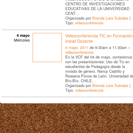
CENTRO DE INVESTIGACIONES
EDUCATIVAS DE LA UNIVERSIDAD
CENT
…
Organizado por
Brenda Lara Subiabe
|
Tipo:
videoconferencia
4 mayo
Videoconferencia TIC en Formación
Miércoles
Inicial Docente
4 mayo, 2011
de 9:30am a 11:30am –
videoconferencia
En la VCF del 04 de mayo, contaremos
con las presentaciones: Uso de Tic en
estudiantes de Pedagogía desde la
mirada de género. Nancy Castillo y
Rossana Ponce de León. Universidad de
Bío-Bío. CHILE
…
Organizado por
Brenda Lara Subiabe
|
Tipo:
videoconferencia