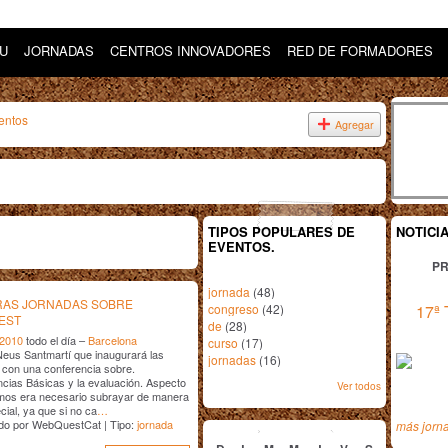
DU
JORNADAS
CENTROS INNOVADORES
RED DE FORMADORES
entos
Agregar
TIPOS POPULARES DE
NOTICI
EVENTOS.
PR
jornada
(48)
AS JORNADAS SOBRE
congreso
(42)
17ª 
EST
de
(28)
 2010
todo el día –
Barcelona
curso
(17)
Neus Santmartí que inaugurará las
jornadas
(16)
con una conferencia sobre.
ias Básicas y la evaluación. Aspecto
Ver todos
mos era necesario subrayar de manera
ial, ya que si no ca
…
marzo
2010
do por WebQuestCat | Tipo:
jornada
más jorn