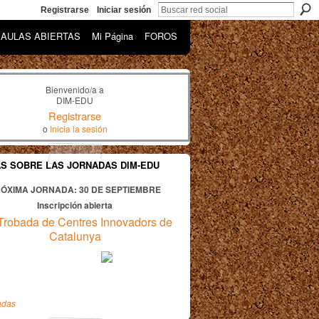
Registrarse
Iniciar sesión
AULAS ABIERTAS
Mi Página
FOROS
Bienvenido/a a
DIM-EDU
Registrarse
o
Inicia la sesión
AS SOBRE LAS JORNADAS DIM-EDU
ÓXIMA JORNADA: 30
DE SEPTIEMBRE
Inscripción abierta
Trobada de Centres Innovadors de
Catalunya
adas