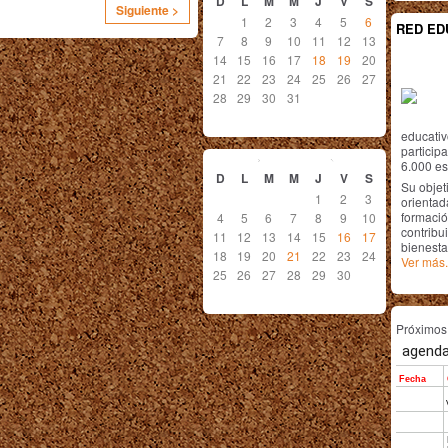
D
L
M
M
J
V
S
Siguiente >
1
2
3
4
5
6
RED ED
7
8
9
10
11
12
13
14
15
16
17
18
19
20
21
22
23
24
25
26
27
28
29
30
31
educativ
abril
2010
particip
6.000 est
D
L
M
M
J
V
S
Su objet
1
2
3
orientada
formació
4
5
6
7
8
9
10
contribui
11
12
13
14
15
16
17
bienesta
18
19
20
21
22
23
24
Ver más.
25
26
27
28
29
30
Próximo