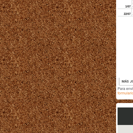
Para env
formulari