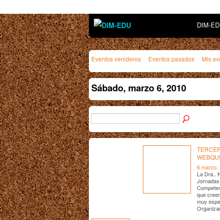
DIM-E
Eventos venideros
Eventos pasados
Mis ev
Sábado, marzo 6, 2010
TERCER
WEBQU
6 marzo,
La Dra.. 
Jornadas 
Competenc
que cree
muy espec
Organiza