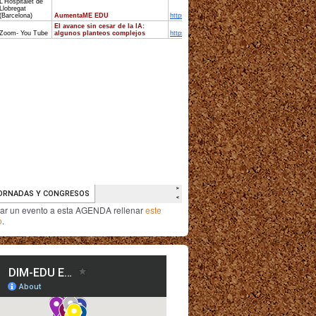
iar un evento a esta AGENDA rellenar
este
o
.