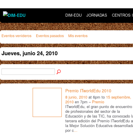
DIM-EDU
JORNADAS
CENTROS 
Eventos venideros
Eventos pasados
Mis eventos
Jueves, junio 24, 2010
Premio ITworldEdu 2010
8 junio, 2010
at 6pm to
15 septiembre,
2010
en 7pm –
Premio
ITworldEdu, el gran punto de encuentro
de profesionales del sector de la
Educación y de las TIC, ha convocado l
tercera edición del Premio ITworldEdu a
la Mejor Solución Educativa desarrollad
por c
…