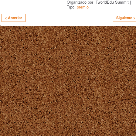
Organizado por ITworldEdu Summit |
Tipo:
premio
< Anterior
Siguiente >