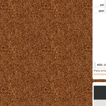
Para env
formulari