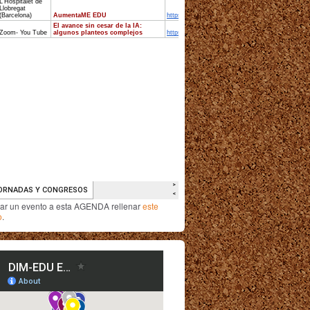
iar un evento a esta AGENDA rellenar
este
o
.