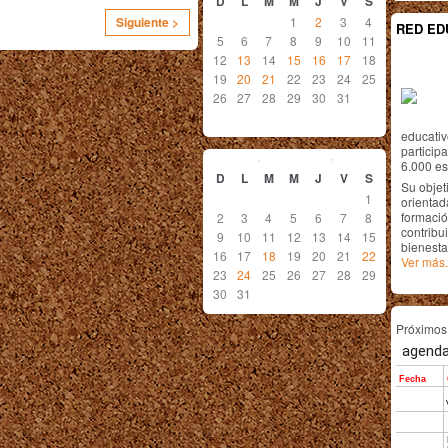
D
L
M
M
J
V
S
1
2
3
4
Siguiente >
RED ED
5
6
7
8
9
10
11
12
13
14
15
16
17
18
19
20
21
22
23
24
25
26
27
28
29
30
31
educativ
enero
2011
particip
6.000 est
D
L
M
M
J
V
S
Su objet
1
orientada
formació
2
3
4
5
6
7
8
contribui
9
10
11
12
13
14
15
bienesta
16
17
18
19
20
21
22
Ver más.
23
24
25
26
27
28
29
30
31
Próximo