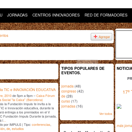
DU
JORNADAS
CENTROS INNOVADORES
RED DE FORMADORES
entos
Agregar
TIPOS POPULARES DE
NOTICI
EVENTOS.
PR
jornada
(48)
nada TIC e INNOVACIÓN EDUCATIVA
congreso
(42)
17ª 
re, 2010
de 5pm a 9pm –
Caixa Fórum
de
(28)
a Social "la Caixa" (Barcelona)
curso
(17)
s la Fundación Impuls te invita a la
jornadas
(16)
IC e Innovación educativa, durante la
ará entrega a los premiados en el V
Ver todos
C Fundación Impuls Durante la jornada,
á l
…
diciembre
2010
do por IMPULS | Tipo:
conferencias
,
más jorn
ción
,
de
,
estudios