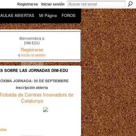
Registrarse
Iniciar sesión
AULAS ABIERTAS
Mi Página
FOROS
Bienvenido/a a
DIM-EDU
Registrarse
o
Inicia la sesión
AS SOBRE LAS JORNADAS DIM-EDU
ÓXIMA JORNADA: 30
DE SEPTIEMBRE
Inscripción abierta
Trobada de Centres Innovadors de
Catalunya
adas