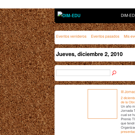
DIM-E
Eventos venideros
Eventos pasados
Mis ev
Jueves, diciembre 2, 2010
III Jor
2 diciemb
de la Obr
Un año má
Jornada T
cual se h
Premio TI
que tendr
Organiza
presenta