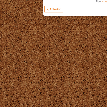
Tipo:
con
< Anterior