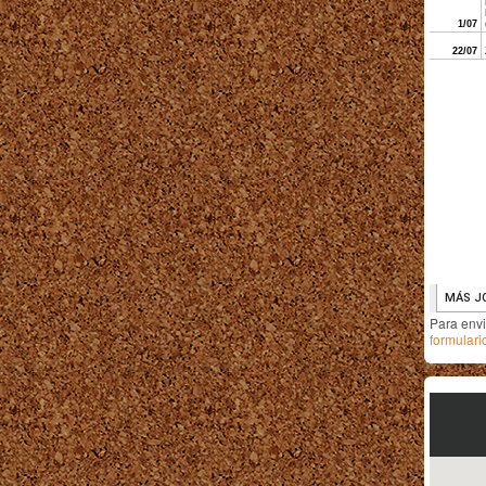
Para env
formulari