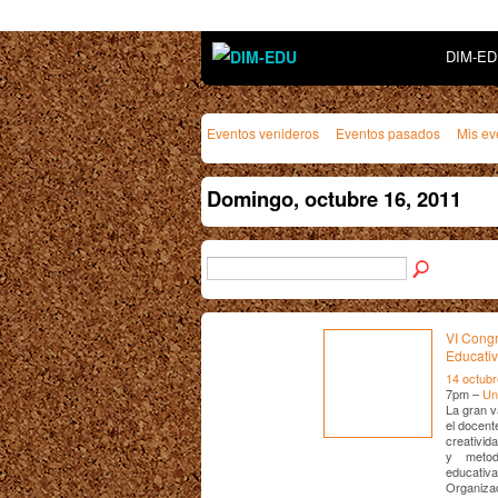
DIM-E
Eventos venideros
Eventos pasados
Mis ev
Domingo, octubre 16, 2011
VI Congr
Educati
14 octubr
7pm –
Un
La gran v
el docent
creativid
y metodol
educativa
Organizad