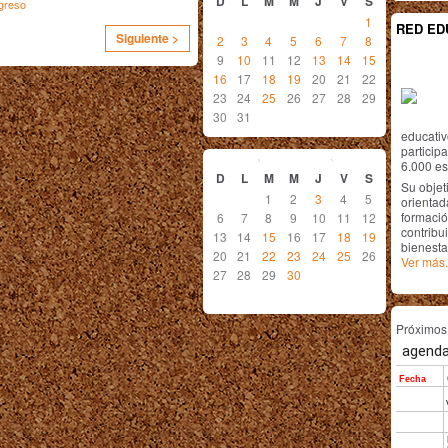
D
L
M
M
J
V
S
greso
1
RED ED
Siguiente >
2
3
4
5
6
7
8
9
10
11
12
13
14
15
16
17
18
19
20
21
22
23
24
25
26
27
28
29
30
31
educativ
noviembre
2011
particip
6.000 est
D
L
M
M
J
V
S
Su objet
1
2
3
4
5
orientada
formació
6
7
8
9
10
11
12
contribui
13
14
15
16
17
18
19
bienesta
20
21
22
23
24
25
26
Ver más.
27
28
29
30
Próximo