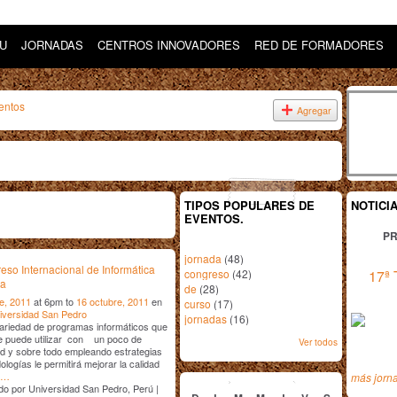
DU
JORNADAS
CENTROS INNOVADORES
RED DE FORMADORES
entos
Agregar
TIPOS POPULARES DE
NOTICI
EVENTOS.
PR
jornada
(48)
eso Internacional de Informática
congreso
(42)
17ª 
va
de
(28)
e, 2011
at 6pm to
16 octubre, 2011
en
curso
(17)
iversidad San Pedro
jornadas
(16)
ariedad de programas informáticos que
e puede utilizar con un poco de
Ver todos
ad y sobre todo empleando estrategias
ogías le permitirá mejorar la calidad
octubre
2011
…
más jorn
o por Universidad San Pedro, Perú |