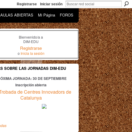
Registrarse
Iniciar sesión
AULAS ABIERTAS
Mi Página
FOROS
Bienvenido/a a
DIM-EDU
Registrarse
o
Inicia la sesión
AS SOBRE LAS JORNADAS DIM-EDU
ÓXIMA JORNADA: 30
DE SEPTIEMBRE
Inscripción abierta
Trobada de Centres Innovadors de
Catalunya
adas