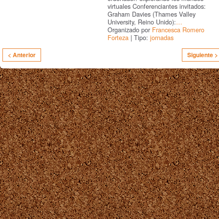
virtuales Conferenciantes invitados:
Graham Davies (Thames Valley
University, Reino Unido):
…
Organizado por
Francesca Romero
Forteza
| Tipo:
jornadas
< Anterior
Siguiente >