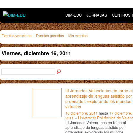
DIM-EDU
JORNADAS
CENTROS 
Eventos venideros
Eventos pasados
Mis eventos
Viernes, diciembre 16, 2011
III Jornadas Valencianas en torno al
aprendizaje de lenguas asistido por
ordenador: explorando los mundos
virtuales
16 diciembre, 2011
hasta
17 diciembre,
2011
–
Universitat Politècnica de Valènc
III Jornadas Valencianas en torno al
aprendizaje de lenguas asistido por
ordenador: explorando los mundos