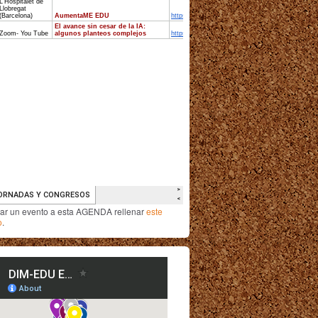
iar un evento a esta AGENDA rellenar
este
o
.