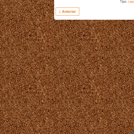
Tipo:
cap
< Anterior