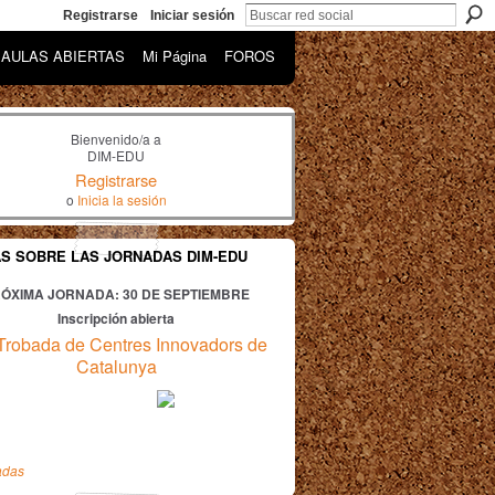
Registrarse
Iniciar sesión
AULAS ABIERTAS
Mi Página
FOROS
Bienvenido/a a
DIM-EDU
Registrarse
o
Inicia la sesión
AS SOBRE LAS JORNADAS DIM-EDU
ÓXIMA JORNADA: 30
DE SEPTIEMBRE
Inscripción abierta
Trobada de Centres Innovadors de
Catalunya
adas