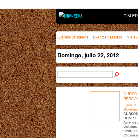
DIM-E
Eventos venideros
Eventos pasados
Mis ev
Domingo, julio 22, 2012
CURSO 
PERSON
3 julio, 2
Goyenec
CURSOS
COMPUTA
Aprende a
visitamos
95987030
Organiza