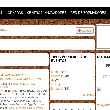
DU
JORNADAS
CENTROS INNOVADORES
RED DE FORMADORES
entos
Agregar
TIPOS POPULARES DE
NOTICI
EVENTOS.
PR
jornada
(48)
DE CAPACITACIÓN
congreso
(42)
17ª 
ALIZADA EN COMPUTACIÓN
de
(28)
012
hasta
3 agosto, 2012
–
Av.
curso
(17)
he 306
jornadas
(16)
 INTENSIVOS PERSONALIZADOS DE
CIÓN E INFORMÁTICA EDUCATIVA
Ver todos
 usar la computadora desde cero,
 en la Av. Goyeneche 306, 630626 -
julio
2012
8 Prof. Jose Fernando Agip Guzman
…
más jorn
do por
Jose Fernando Agip Guzman
|