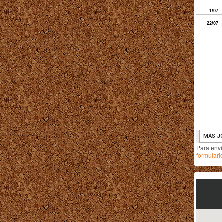
Para env
formulari