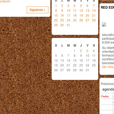
D
L
M
M
J
V
S
acitación
1
2
3
4
5
6
7
RED ED
Siguiente >
8
9
10
11
12
13
14
15
16
17
18
19
20
21
22
23
24
25
26
27
28
29
30
31
educativ
agosto
2012
particip
6.000 est
D
L
M
M
J
V
S
Su objet
1
2
3
4
orientada
formació
5
6
7
8
9
10
11
contribui
12
13
14
15
16
17
18
bienesta
19
20
21
22
23
24
25
Ver más.
26
27
28
29
30
31
Próximo