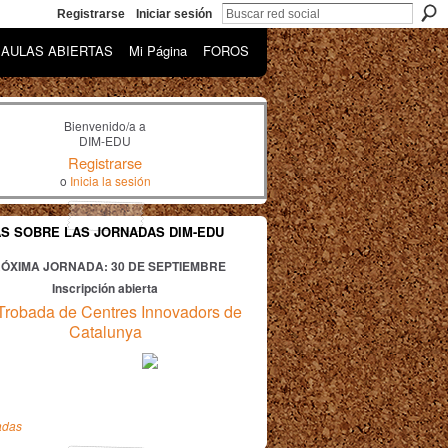
Registrarse
Iniciar sesión
AULAS ABIERTAS
Mi Página
FOROS
Bienvenido/a a
DIM-EDU
Registrarse
o
Inicia la sesión
AS SOBRE LAS JORNADAS DIM-EDU
ÓXIMA JORNADA: 30
DE SEPTIEMBRE
Inscripción abierta
Trobada de Centres Innovadors de
Catalunya
adas