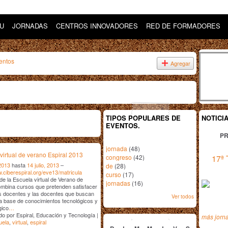
DU
JORNADAS
CENTROS INNOVADORES
RED DE FORMADORES
entos
Agregar
TIPOS POPULARES DE
NOTICI
EVENTOS.
PR
jornada
(48)
virtual de verano Espiral 2013
congreso
(42)
17ª 
 2013
hasta
14 julio, 2013
–
de
(28)
w.ciberespiral.org/eve13/matricula
curso
(17)
 de la Escuela virtual de Verano de
jornadas
(16)
ombina cursos que pretenden satisfacer
os docentes y las docentes que buscan
Ver todos
 base de conocimientos tecnológicos y
gico
…
julio
2013
o por Espiral, Educación y Tecnología |
más jorn
uela
,
virtual
,
espiral