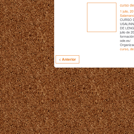
curso d
1 julio, 2
Salaman
CURSO D
USALINN
DE LENG
julio de 
formación
ode.es/
Organiza
curso
,
de
< Anterior