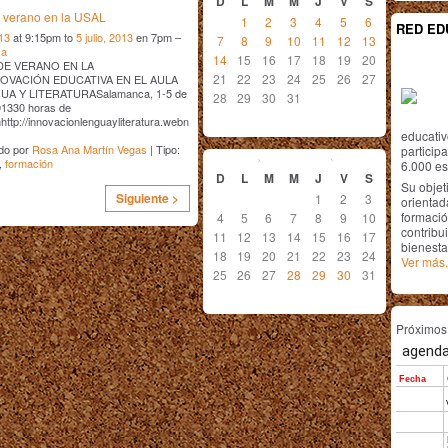
D
L
M
M
J
V
S
e verano en la USAL
1
2
3
4
5
6
RED ED
013
at 9:15pm to
5 julio, 2013
en 7pm –
7
8
9
10
11
12
13
ca
14
15
16
17
18
19
20
E VERANO EN LA
21
22
23
24
25
26
27
OVACIÓN EDUCATIVA EN EL AULA
UA Y LITERATURASalamanca, 1-5 de
28
29
30
31
201330 horas de
http://innovacionlenguayliteratura.webn
educativ
agosto
2013
do por
Rosa Ana Martín Vegas
| Tipo:
particip
,
formación
6.000 est
D
L
M
M
J
V
S
Su objet
Siguiente >
1
2
3
orientada
formació
4
5
6
7
8
9
10
contribui
11
12
13
14
15
16
17
bienesta
18
19
20
21
22
23
24
Ver más.
25
26
27
28
29
30
31
Próximo